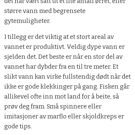
det har vært satt ut et lite antall ørret, eller
større vann med begrensete
gytemuligheter.
I tillegg er det viktig at et stort areal av
vannet er produktivt. Veldig dype vann er
sjelden det. Det beste er når en stor del av
vannet har dybder fra en til tre meter. Et
slikt vann kan virke fullstendig dødt når det
ikke er gode klekkinger på gang. Fisken går
allikevel ofte inn mot land for å beite, så
prøv deg fram. Små spinnere eller
imitasjoner av marflo eller skjoldkreps er
gode tips.