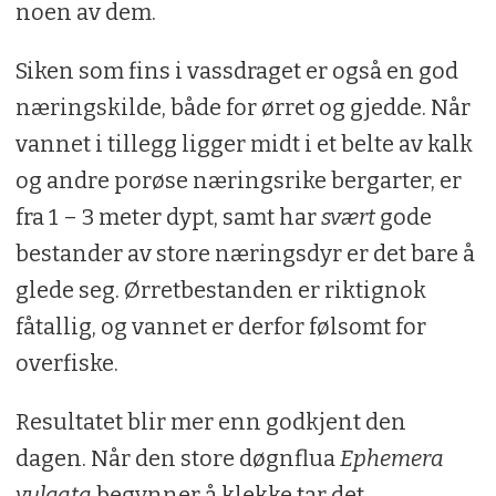
noen av dem.
Siken som fins i vassdraget er også en god
næringskilde, både for ørret og gjedde. Når
vannet i tillegg ligger midt i et belte av kalk
og andre porøse næringsrike bergarter, er
fra 1 – 3 meter dypt, samt har
svært
gode
bestander av store næringsdyr er det bare å
glede seg. Ørretbestanden er riktignok
fåtallig, og vannet er derfor følsomt for
overfiske.
Resultatet blir mer enn godkjent den
dagen. Når den store døgnflua
Ephemera
vulgata
begynner å klekke tar det