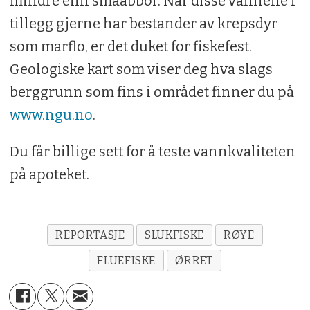
mindre enn småabbor. Når disse vannene i
tillegg gjerne har bestander av krepsdyr
som marflo, er det duket for fiskefest.
Geologiske kart som viser deg hva slags
berggrunn som fins i området finner du på
www.ngu.no
.
Du får billige sett for å teste vannkvaliteten
på apoteket.
REPORTASJE
SLUKFISKE
RØYE
FLUEFISKE
ØRRET