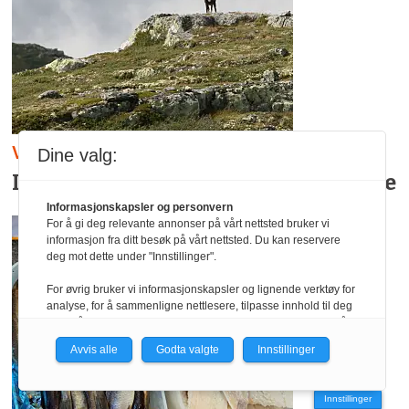
Villreinsenter:
Dine valg:
Inviterer villreinjegerar til infomøte
Informasjonskapsler og personvern
For å gi deg relevante annonser på vårt nettsted bruker vi
informasjon fra ditt besøk på vårt nettsted. Du kan reservere
deg mot dette under "Innstillinger".
For øvrig bruker vi informasjonskapsler og lignende verktøy for
analyse, for å sammenligne nettlesere, tilpasse innhold til deg
og for å utvikle og tilby nødvendig funksjonalitet. Les mer i vår
personvernerklæring.
Avvis alle
Godta valgte
Innstillinger
Vi er med i Fagpressen-nettverket. Om du samtykker under, vil
du få relevante annonser på nettstedene til medlemmene i
Innstillinger
nettverket basert på informasjon fra dine besøk på tvers av