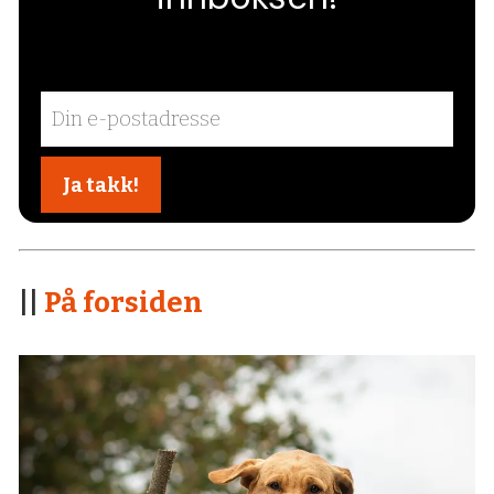
||
På forsiden