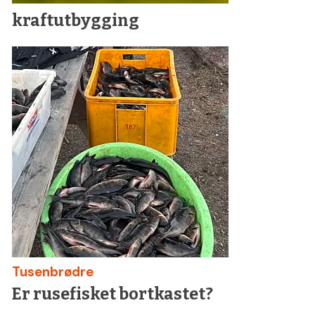
kraftutbygging
Tusenbrødre
Er rusefisket bortkastet?