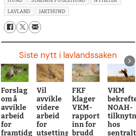
HUND
STÅENDE FUGLEHUND
NYHETER
LAVLAND
JAKTHUND
Siste nytt i lavlandssaken
Forslag
Vil
FKF
VKM
om å
avvikle
klager
bekreft
avvikle
videre
VKM-
NOAH-
arbeid
arbeid
rapport
tilknyt
for
for
inn for
hos
framtidge
utsetting
brudd
sentral