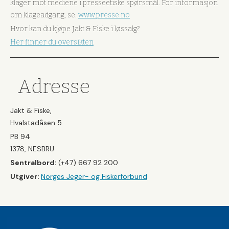
klager mot mediene i presseetiske spørsmål. For informasjon
om klageadgang, se:
www.presse.no
Hvor kan du kjøpe Jakt & Fiske i løssalg?
Her finner du oversikten
Adresse
Jakt & Fiske,
Hvalstadåsen 5
PB 94
1378, NESBRU
Sentralbord:
(+47) 667 92 200
Utgiver:
Norges Jeger- og Fiskerforbund