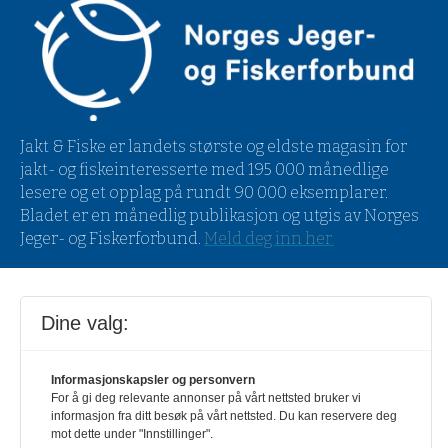
Jakt & Fiske er landets største og eldste magasin for
jakt- og fiskeinteresserte med 195 000 månedlige
lesere og et opplag på rundt 90 000 eksemplarer.
Bladet er en månedlig publikasjon og utgis av Norges
Jeger- og Fiskerforbund.
Meld deg inn her
.
Powered by Labrador CMS
Dine valg:
Informasjonskapsler og personvern
For å gi deg relevante annonser på vårt nettsted bruker vi
informasjon fra ditt besøk på vårt nettsted. Du kan reservere deg
mot dette under "Innstillinger".