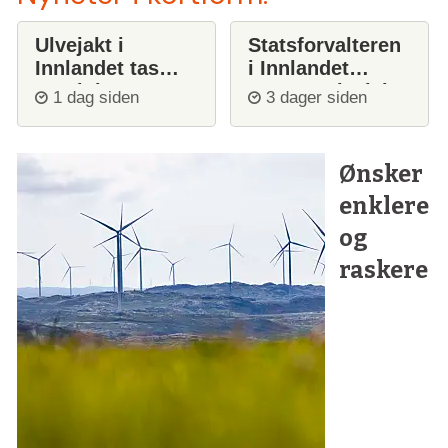
Ulvejakt i
Statsforvalteren
Innlandet tas
i Innlandet
opp igjen
stanser ulvejakt
1 dag siden
3 dager siden
Ønsker
enklere
og
raskere