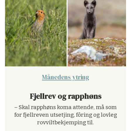
Månedens ytring
Fjellrev og rapphøns
– Skal rapphøns koma attende, må som
for fjellreven utsetjing, fôring og lovleg
rovviltbekjemping til.