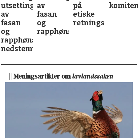
utsettinger
av
på
komite
av
fasan
etiske
fasan
og
retningslinjer
og
rapphøns
rapphøns
nedstemt
|| Meningsartikler om
lavlandssaken