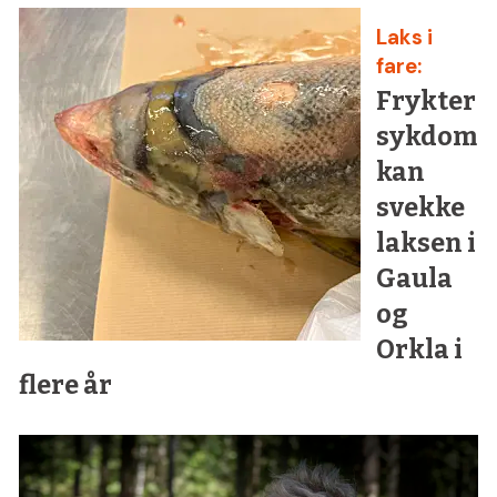
Laks i
fare:
Frykter
sykdom
kan
svekke
laksen i
Gaula
og
Orkla i
flere år