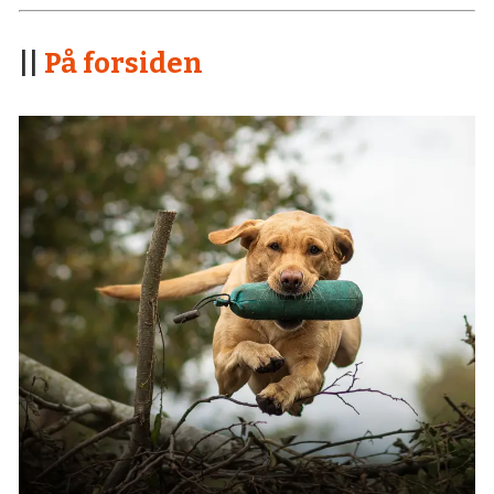
||
På forsiden