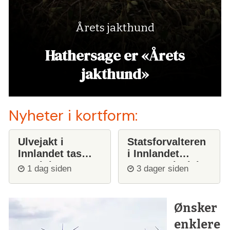
Årets jakthund
Hathersage er «Årets
jakthund»
Nyheter i kortform:
Ulvejakt i
Statsforvalteren
Innlandet tas
i Innlandet
opp igjen
stanser ulvejakt
1 dag siden
3 dager siden
Ønsker
enklere