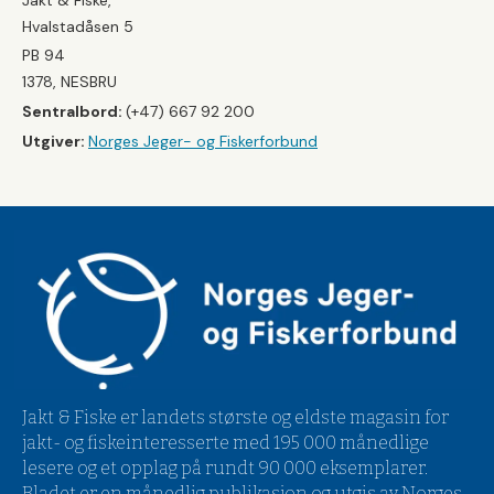
Hvalstadåsen 5
PB 94
1378, NESBRU
Sentralbord:
(+47) 667 92 200
Utgiver:
Norges Jeger- og Fiskerforbund
Jakt & Fiske er landets største og eldste magasin for
jakt- og fiskeinteresserte med 195 000 månedlige
lesere og et opplag på rundt 90 000 eksemplarer.
Bladet er en månedlig publikasjon og utgis av Norges