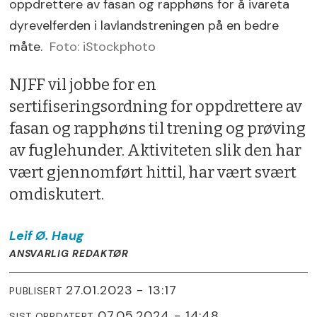
oppdrettere av fasan og rapphøns for å ivareta
dyrevelferden i lavlandstreningen på en bedre
måte.
Foto: iStockphoto
NJFF vil jobbe for en
sertifiseringsordning for oppdrettere av
fasan og rapphøns til trening og prøving
av fuglehunder. Aktiviteten slik den har
vært gjennomført hittil, har vært svært
omdiskutert.
Leif Ø.
Haug
ANSVARLIG REDAKTØR
27.01.2023 - 13:17
PUBLISERT
07.05.2024 - 14:48
SIST OPPDATERT