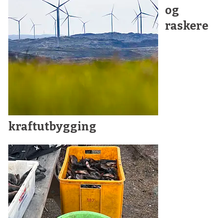
og
raskere
kraftutbygging