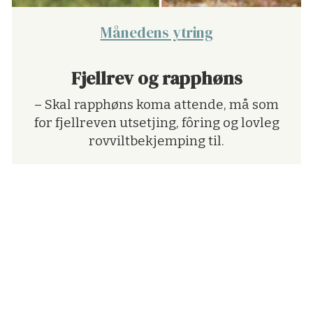
Månedens ytring
Fjellrev og rapphøns
– Skal rapphøns koma attende, må som
for fjellreven utsetjing, fôring og lovleg
rovviltbekjemping til.