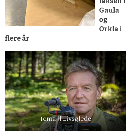
laksen i
Gaula
og
Orkla i
flere år
Tema || Livsglede