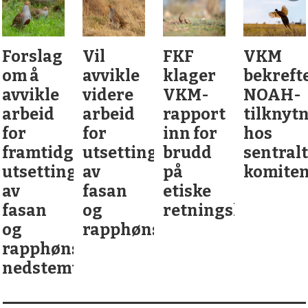
Forslag
Vil
FKF
VKM
om å
avvikle
klager
bekreft
avvikle
videre
VKM-
NOAH-
arbeid
arbeid
rapport
tilknyt
for
for
inn for
hos
framtidge
utsetting
brudd
sentral
utsettinger
av
på
komite
av
fasan
etiske
fasan
og
retningslinjer
og
rapphøns
rapphøns
nedstemt