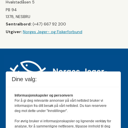
Hvalstadåsen 5
PB 94
1378, NESBRU
Sentralbord:
(+47) 667 92 200
Utgiver:
Norges Jeger- og Fiskerforbund
Dine valg:
Informasjonskapsler og personvern
For å gi deg relevante annonser på vårt nettsted bruker vi
Jakt & Fiske er landets største og eldste magasin for
informasjon fra ditt besøk på vårt nettsted. Du kan reservere
jakt- og fiskeinteresserte med 195 000 månedlige
deg mot dette under "Innstillinger".
lesere og et opplag på rundt 90 000 eksemplarer.
For øvrig bruker vi informasjonskapsler og lignende verktøy for
Bladet er en månedlig publikasjon og utgis av Norges
analyse, for å sammenligne nettlesere, tilpasse innhold til deg