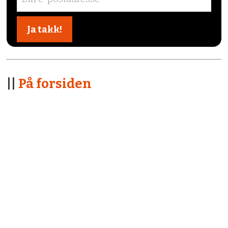
||
På forsiden