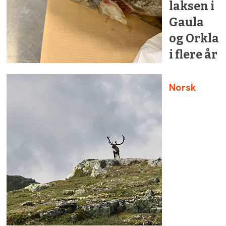
laksen i
Gaula
og Orkla
i flere år
Norsk