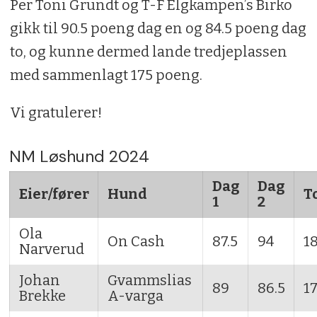
Per Toni Grundt og T-F Elgkampen’s Birko
gikk til 90.5 poeng dag en og 84.5 poeng dag
to, og kunne dermed lande tredjeplassen
med sammenlagt 175 poeng.
Vi gratulerer!
NM Løshund 2024
Dag
Dag
Eier/fører
Hund
T
1
2
Ola
On Cash
87.5
94
18
Narverud
Johan
Gvammslias
89
86.5
17
Brekke
A-varga