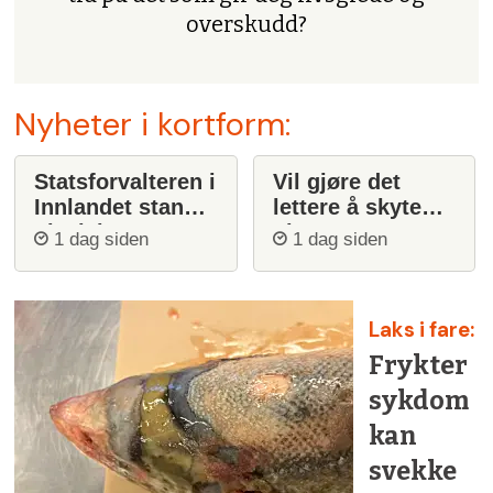
overskudd?
Nyheter i kortform:
Statsforvalteren i
Vil gjøre det
Innlandet stanser
lettere å skyte
ulvejakt
ulv
1 dag siden
1 dag siden
Laks i fare:
Frykter
sykdom
kan
svekke