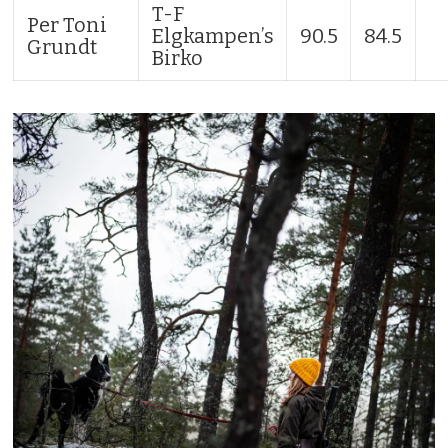
T-F
Per Toni
Elgkampen’s
90.5
84.5
Grundt
Birko