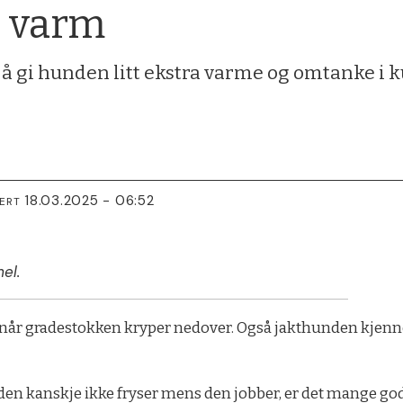
 varm
å gi hunden litt ekstra varme og omtanke i k
18.03.2025 - 06:52
TERT
el.
er når gradestokken kryper nedover. Også jakthunden kjen
den kanskje ikke fryser mens den jobber, er det mange gode