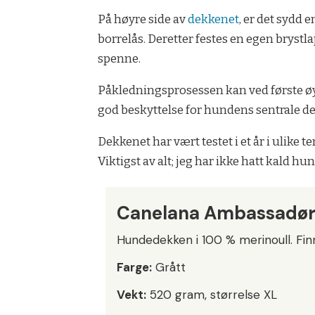
På høyre side av
dekkenet
, er det sydd
borrelås. Deretter festes en egen brystl
spenne.
Påkledningsprosessen kan ved første øye
god beskyttelse for hundens sentrale del
Dekkenet har vært testet i et år i ulike t
Viktigst av alt; jeg har ikke hatt kald hu
Canelana Ambassadø
Hundedekken i 100 % merinoull. Finn
Farge:
Grått
Vekt:
520 gram, størrelse XL