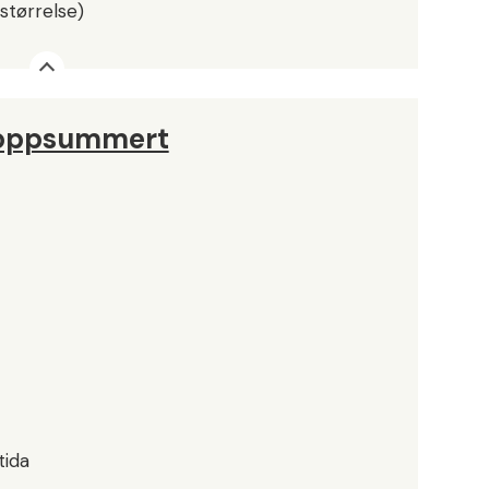
størrelse)
 oppsummert
tida