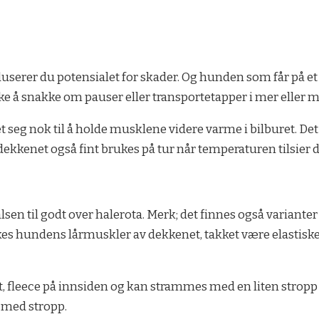
duserer du potensialet for skader. Og hunden som får på e
ke å snakke om pauser eller transportetapper i mer eller m
t seg nok til å holde musklene videre varme i bilburet. Det
 dekkenet også fint brukes på tur når temperaturen tilsier d
en til godt over halerota. Merk; det finnes også varianter
dekkes hundens lårmuskler av dekkenet, takket være elastis
nt, fleece på innsiden og kan strammes med en liten stropp
 med stropp.