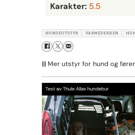
Karakter:
5.5
HUNDEUTSTYR
VARMEDEKKEN
HU
||
Mer utstyr for hund og føre
Test av Thule Allax hundebur