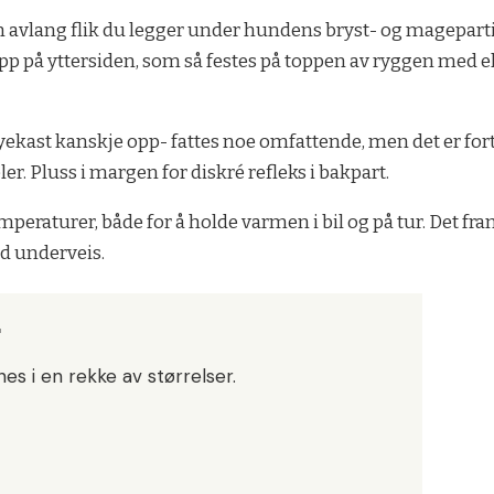
 en avlang flik du legger under hundens bryst- og magepart
app på yttersiden, som så festes på toppen av ryggen med e
kast kanskje opp- fattes noe omfattende, men det er fort g
er. Pluss i margen for diskré refleks i bakpart.
emperaturer, både for å holde varmen i bil og på tur. Det fr
nd underveis.
r
es i en rekke av størrelser.