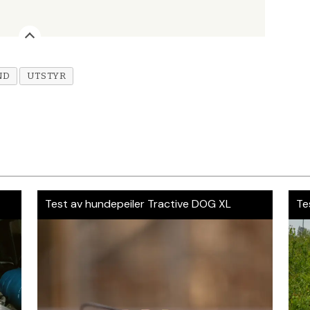
ND
UTSTYR
r
Test av hundepeiler Tractive DOG XL
Te