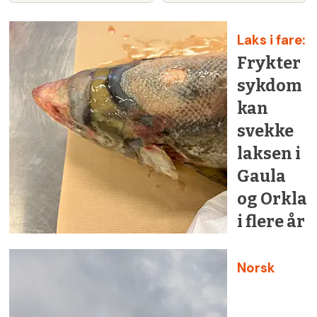
Laks i fare:
Frykter
sykdom
kan
svekke
laksen i
Gaula
og Orkla
i flere år
Norsk