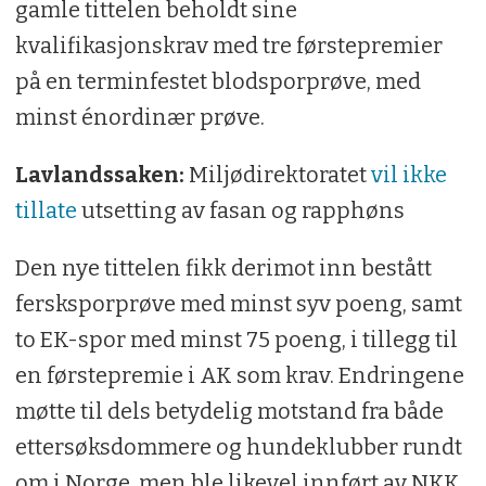
gamle tittelen beholdt sine
kvalifikasjonskrav med tre førstepremier
på en terminfestet blodsporprøve, med
minst énordinær prøve.
Lavlandssaken:
Miljødirektoratet
vil ikke
tillate
utsetting av fasan og rapphøns
Den nye tittelen fikk derimot inn bestått
fersksporprøve med minst syv poeng, samt
to EK-spor med minst 75 poeng, i tillegg til
en førstepremie i AK som krav. Endringene
møtte til dels betydelig motstand fra både
ettersøksdommere og hundeklubber rundt
om i Norge, men ble likevel innført av NKK