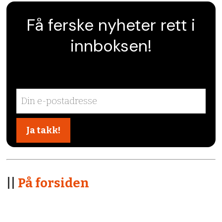
Få ferske nyheter rett i
innboksen!
||
På forsiden