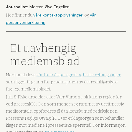
Journalist:
Morten Øye Engelien
våre kontaktopplysninger
vår
Her finner du
, og
personvernerklæring
.
Et uavhengig
medlemsblad
Her kan du lese
vår formålsparagraf og hvilke retningslinjer
som ligger til grunn for produksjonen av det redaktørstyre
fag- og medlemsbladet.
Jakt & Fiske arbeider etter Vær Varsom-plakatens regler for
god presseskikk. Den som mener seg rammet av urettmessig
medieomtale, oppfordres til å ta kontakt med redaksjonen.
Pressens Faglige Utvalg (PFU) er et klageorgan som behandler
klager mot mediene i presseetiske spørsmål. For informasjon