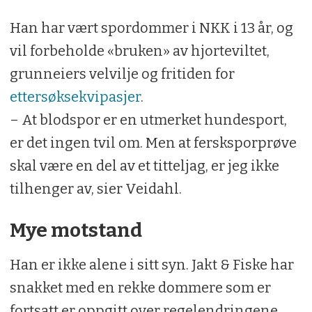
Han har vært spordommer i NKK i 13 år, og
vil forbeholde «bruken» av hjorteviltet,
grunneiers velvilje og fritiden for
ettersøksekvipasjer
.
– At blodspor er en utmerket hundesport,
er det ingen tvil om. Men at fersksporprøve
skal være en del av et titteljag, er jeg ikke
tilhenger av, sier Veidahl.
Mye motstand
Han er ikke alene i sitt syn. Jakt & Fiske har
snakket med en rekke dommere som er
fortsatt er oppgitt over regelendringene