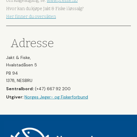
om klageadgang, se:
www.presse.no
Hvor kan du kjøpe Jakt & Fiske i løssalg?
Her finner du oversikten
Adresse
Jakt & Fiske,
Hvalstadåsen 5
PB 94
1378, NESBRU
Sentralbord:
(+47) 667 92 200
Utgiver:
Norges Jeger- og Fiskerforbund