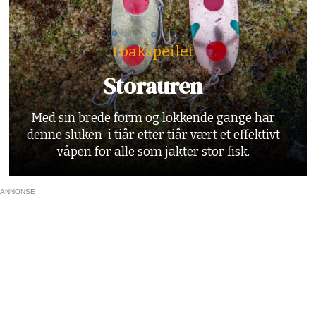
I bakspeilet
Storauren
Med sin brede form og lokkende gange har
denne sluken i tiår etter tiår vært et effektivt
våpen for alle som jakter stor fisk.
ANNONSE