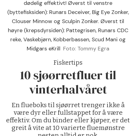
dødelig effektivt! Øverst til venstre
(byttefisksiden): Runars Deceiver, Big Eye Zonker,
Clouser Minnow og Sculpin Zonker. Øverst til
høyre (krepsdyrsiden): Pattegrisen, Runars CDC
reke, Vaskebjørn, Kobberbassen, Scud Mani og
Midgars eKrill
Foto: Tommy Egra
Fiskertips
10 sjøørret­fluer til
vinter­halvåret
En flueboks til sjøørret trenger ikke å
være dyr eller fullstappet for å være
effektiv. Om du binder eller kjøper, er det
greit å vite at 10 varierte fluemønstre
nesten alltid er nok.