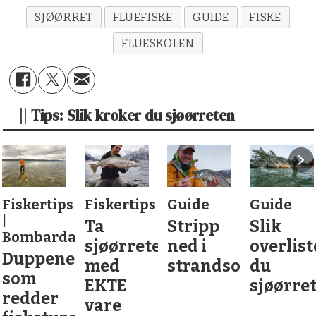
SJØØRRET
FLUEFISKE
GUIDE
FISKE
FLUESKOLEN
|| Tips: Slik kroker du sjøørreten
Fiskertips
Guide
Guide
Fusta –
Ta
Stripp
Slik
sommer
sjøørreten
ned i
overlister
førstev
med
strandsonen
du
EKTE
sjøørreten
vare