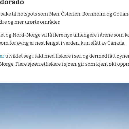
ldorado
tilbake til hotspots som Møn, Österlen, Bornholm og Gotlan
edre og mer urørte områder.
ndet og Nord-Norge vil få flere nye tilhengere i årene s
som for øvrig er nest lengst i verden, kun slått av Canada.
ker
utviklet seg i takt med fiskere i sør, og dermed fått øynen
rge. Flere sjøørretfiskere i sjøen, gir som kjent økt op