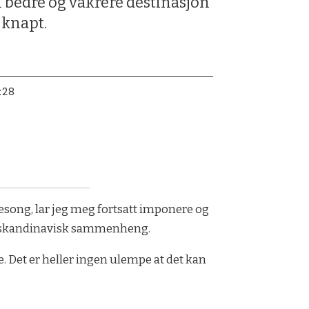
En bedre og vakrere destinasjon
 knapt.
:28
sesong, lar jeg meg fortsatt imponere og
 i skandinavisk sammenheng.
e. Det er heller ingen ulempe at det kan