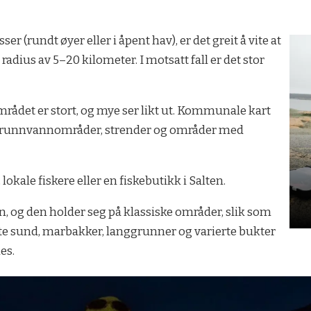
.
r (rundt øyer eller i åpent hav), er det greit å vite at
adius av 5–20 kilometer. I motsatt fall er det stor
mrådet er stort, og mye ser likt ut. Kommunale kart
r, grunnvannområder, strender og områder med
lokale fiskere eller en fiskebutikk i Salten.
den, og den holder seg på klassiske områder, slik som
ylte sund, marbakker, langgrunner og varierte bukter
es.