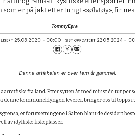
t natur og ramsalt kystfiske etter sjøørret. 
n som er på jakt etter tungt «sølvtøy», finnes
Tommy
Egra
25.03.2020 - 08:00
22.05.2024 - 08
LISERT
SIST OPPDATERT
Denne artikkelen er over fem år gammel.
øørretfiske fra land. Etter sytten år med minst én tur per 
va denne kommuneklyngen leverer, bringer oss til topps
grensa, er forutsetningene i Salten blant de desidert best
ell av idylliske fiskeplasser.