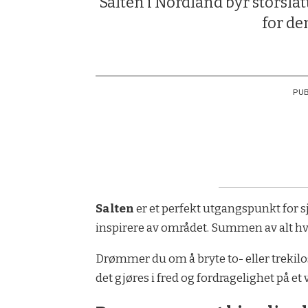
Salten i Nordland byr storslåt
for de
PUB
Salten
er et perfekt utgangspunkt for sj
inspirere av området. Summen av alt h
Drømmer du om å bryte to- eller trekilos
det gjøres i fred og fordragelighet på et v