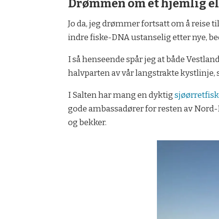
Drømmen om et hjemlig e
Jo da, jeg drømmer fortsatt om å reise 
indre fiske-DNA ustanselig etter nye, b
I så henseende spår jeg at både Vestla
halvparten av vår langstrakte kystlinje, 
I Salten har mang en dyktig
sjøørretfis
gode ambassadører for resten av Nord-No
og bekker.