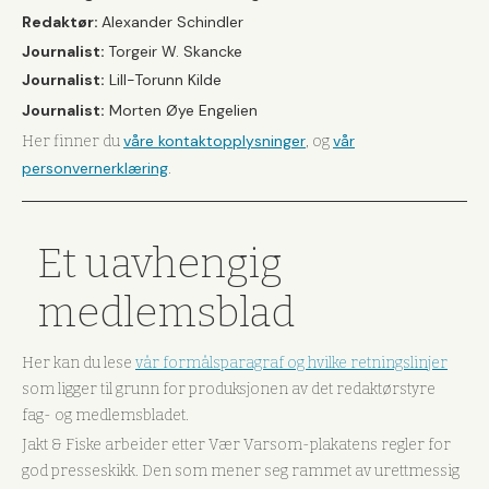
Redaktør:
Alexander Schindler
Journalist:
Torgeir W. Skancke
Journalist:
Lill-Torunn Kilde
Journalist:
Morten Øye Engelien
våre kontaktopplysninger
vår
Her finner du
, og
personvernerklæring
.
Et uavhengig
medlemsblad
Her kan du lese
vår formålsparagraf og hvilke retningslinjer
som ligger til grunn for produksjonen av det redaktørstyre
fag- og medlemsbladet.
Jakt & Fiske arbeider etter Vær Varsom-plakatens regler for
god presseskikk. Den som mener seg rammet av urettmessig