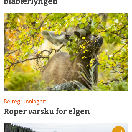
blåbærlyngen
Beitegrunnlaget:
Roper varsku for elgen