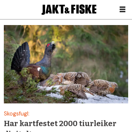
Siste
nytt
om
skogbruk
–
Jakt
Skogsfugl:
&
Har kartfestet 2000 tiurleiker
Fiske