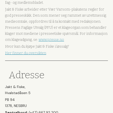
fag- og medlemsbladet.
Jakt & Fiske arbeider etter Vær Varsom-plakatens regler for
god presseskikk. Den som mener seg rammet av urettmessig
medieomtale, oppfordres til å ta kontakt med redaksjonen.
Pressens Faglige Utvalg (PFU) er et klageorgan som behandler
klager mot mediene i presseetiske spørsmål. For informasjon
om klageadgang, se:
www.presse.no
Hvor kan du kjøpe Jakt & Fiske i løssalg?
Her finner du oversikten
Adresse
Jakt & Fiske,
Hvalstadåsen 5
PB 94
1378, NESBRU
Sentralbord:
(+47) 667 92 200