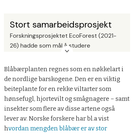
Stort samarbeidsprosjekt
Forskningsprosjektet EcoForest (2021-
26) hadde som mål å studere
langtidseffekter av flatehogst, både mht
naturmangfoldet og skogens evne til å
Blåbærplanten regnes som en nøkkelart i
lagre karbon.
de nordlige barskogene. Den er en viktig
beiteplante for en rekke viltarter som
En rekke norske universiteter og
hønsefugl, hjortevilt og smågnagere – samt
forskningsinstitusjoner samarbeidet om
insekter som flere av disse artene også
prosjektet. I tillegg deltok representanter
lever av. Norske forskere har bl.a vist
både fra skognæringen og
h
vordan mengden blåbær er av stor
miljøorganisasjonene.