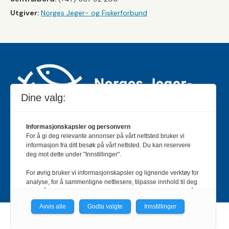
Utgiver:
Norges Jeger- og Fiskerforbund
Dine valg:
Informasjonskapsler og personvern
For å gi deg relevante annonser på vårt nettsted bruker vi
Jakt & Fiske er landets største og eldste magasin for
informasjon fra ditt besøk på vårt nettsted. Du kan reservere
jakt- og fiskeinteresserte med 195 000 månedlige
deg mot dette under "Innstillinger".
lesere og et opplag på rundt 90 000 eksemplarer.
For øvrig bruker vi informasjonskapsler og lignende verktøy for
Bladet er en månedlig publikasjon og utgis av Norges
analyse, for å sammenligne nettlesere, tilpasse innhold til deg
Jeger- og Fiskerforbund.
Meld deg inn her
.
og for å utvikle og tilby nødvendig funksjonalitet. Les mer i vår
personvernerklæring.
Avvis alle
Godta valgte
Innstillinger
Vi er med i Fagpressen-nettverket. Om du samtykker under, vil
Powered by Labrador CMS
du få relevante annonser på nettstedene til medlemmene i