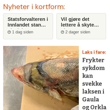
Nyheter i kortform:
Statsforvalteren i
Vil gjøre det
Innlandet stanser
lettere å skyte
ulvejakt
ulv
1 dag siden
2 dager siden
Laks i fare:
Frykter
sykdom
kan
svekke
laksen i
Gaula
og Orkla