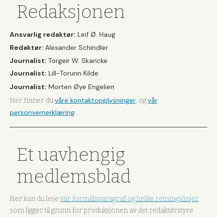
Redaksjonen
Ansvarlig redaktør:
Leif Ø. Haug
Redaktør:
Alexander Schindler
Journalist:
Torgeir W. Skancke
Journalist:
Lill-Torunn Kilde
Journalist:
Morten Øye Engelien
våre kontaktopplysninger
vår
Her finner du
, og
personvernerklæring
.
Et uavhengig
medlemsblad
Her kan du lese
vår formålsparagraf og hvilke retningslinjer
som ligger til grunn for produksjonen av det redaktørstyre