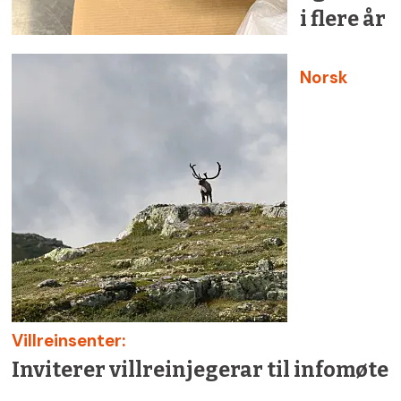
i flere år
Norsk
Villreinsenter:
Inviterer villreinjegerar til infomøte