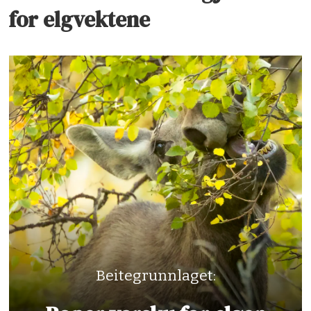
for elgvektene
Beitegrunnlaget: