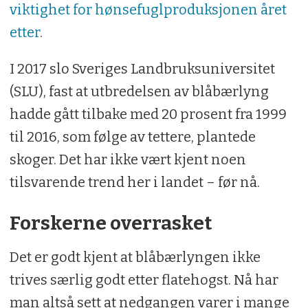
viktighet for hønsefuglproduksjonen året
Cirka 80 forskere og
etter
.
mastergradstudenter har bidratt inn i
prosjektet.
I 2017 slo Sveriges Landbruksuniversitet
(SLU), fast at utbredelsen av blåbærlyng
hadde gått tilbake med 20 prosent fra 1999
til 2016, som følge av tettere, plantede
skoger. Det har ikke vært kjent noen
tilsvarende trend her i landet – før nå.
Forskerne overrasket
Det er godt kjent at blåbærlyngen ikke
trives særlig godt etter flatehogst. Nå har
man altså sett at nedgangen varer i mange