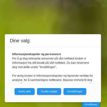
Dine valg:
Informasjonskapsler og personvern
For å gi deg relevante annonser på vårt nettsted bruker vi
informasjon fra ditt besøk på vårt nettsted. Du kan reservere
deg mot dette under "Innstillinger".
For øvrig bruker vi informasjonskapsler og lignende verktøy for
analyse, for å sammenligne nettlesere, tilpasse innhold til deg
og for å utvikle og tilby nødvendig funksjonalitet. Les mer i vår
personvernerklæring.
Avvis alle
Godta valgte
Innstillinger
Vi er med i Fagpressen-nettverket. Om du samtykker under, vil
du få relevante annonser på nettstedene til medlemmene i
Innstillinger
nettverket basert på informasjon fra dine besøk på tvers av