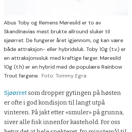
Abus Toby og Remens Møresild er to av
Skandinavias mest brukte allround sluker til
sjøørret. De fungerer året igjennom, og kan være
både attraksjon- eller hybridsluk. Toby 10g (t.v.) er
en attraksjonssluk med kraftige farger. Møresild
10g (t.h) er en hybrid med de populære Rainbow
Trout fargene.
Foto: Tommy Egra
Sjøørret
som dropper gytingen på høsten
er ofte i god kondisjon til langt utpå
vinteren. På jakt etter «smuler» på grunna,
siver alle fisk innenfor kastehold. For oss
betyr det at hele spekteret, fra minstemål til