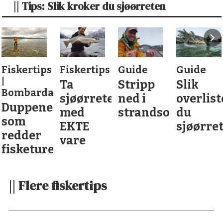
|| Tips: Slik kroker du sjøørreten
Fiskertips
Fiskertips
Guide
Guide
|
Ta
Stripp
Slik
Bombarda
sjøørreten
ned i
overlist
Duppene
med
strandsonen
du
som
EKTE
sjøørre
redder
vare
fisketuren
|| Flere fiskertips