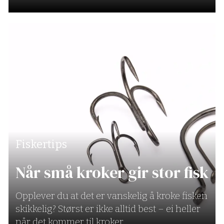
Fiskertips
Når små kroker gir stor fisk
Opplever du at det er vanskelig å kroke fisken
skikkelig? Størst er ikke alltid best – ei heller
når det kommer til kroker.