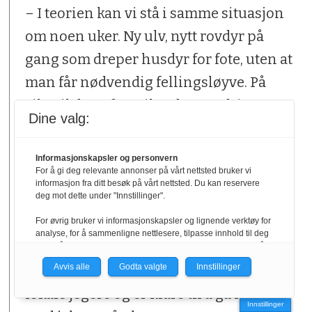
– I teorien kan vi stå i samme situasjon
om noen uker. Ny ulv, nytt rovdyr på
gang som dreper husdyr for fote, uten at
man får nødvendig fellingsløyve. På
sikt vil dette føre til at de som driver
Dine valg:
landbruk i disse områdene, gir seg.
Informasjonskapsler og personvern
Oppdraget i gang
For å gi deg relevante annonser på vårt nettsted bruker vi
informasjon fra ditt besøk på vårt nettsted. Du kan reservere
deg mot dette under "Innstillinger".
Det er Statens naturoppsyn som har fått
For øvrig bruker vi informasjonskapsler og lignende verktøy for
oppdraget med å ta ut ulven. I en
analyse, for å sammenligne nettlesere, tilpasse innhold til deg
pressemelding onsdag ettermiddag
og for å utvikle og tilby nødvendig funksjonalitet. Les mer i vår
personvernerklæring.
Avvis alle
Godta valgte
Innstillinger
opplyser de at de har tilknyttet seg
Vi er med i Fagpressen-nettverket. Om du samtykker under, vil
lokale jegere og er klare til å gå i gang
du få relevante annonser på nettstedene til medlemmene i
Innstillinger
nettverket basert på informasjon fra dine besøk på tvers av