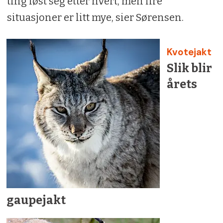
ting løst seg etter hvert, men fire
situasjoner er litt mye, sier Sørensen.
Kvotejakt
Slik blir
årets
gaupejakt