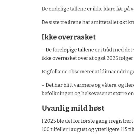
De endelige tallene er ikke klare før på 
De siste tre årene har smittetallet økt kr
Ikke overrasket
– De foreløpige tallene er i tråd med det v
ikke overrasket over at også 2025 følger
Fagfolkene observerer at klimaendringe
– Det har blitt varmere og våtere, og fl
befolkningen og helsevesenet større enn f
Uvanlig mild høst
I 2025 ble det for første gang i registr
100 tilfeller i august og ytterligere 115 ti