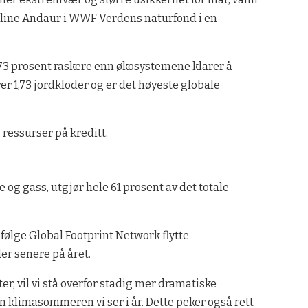
oline Andaur i WWF Verdens naturfond i en
3 prosent raskere enn økosystemene klarer å
rer 1,73 jordkloder og er det høyeste globale
 ressurser på kreditt.
lje og gass, utgjør hele 61 prosent av det totale
 ifølge Global Footprint Network flytte
r senere på året.
ter, vil vi stå overfor stadig mer dramatiske
 klimasommeren vi ser i år. Dette peker også rett