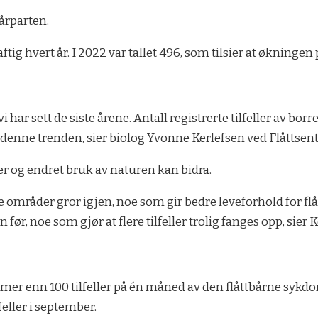
vårparten.
aftig hvert år. I 2022 var tallet 496, som tilsier at økningen
i har sett de siste årene. Antall registrerte tilfeller av borre
 denne trenden, sier biolog Yvonne Kerlefsen ved Flåttsente
r og endret bruk av naturen kan bidra.
ere områder gror igjen, noe som gir bedre leveforhold for fl
ør, noe som gjør at flere tilfeller trolig fanges opp, sier K
ert mer enn 100 tilfeller på én måned av den flåttbårne syk
lfeller i september.