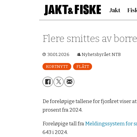
Jakt
Fis
Flere smittes av borre
30.01.2026
Nyhetsbyrået NTB
KORTNYTT
FLÅTT
De foreløpige tallene for fjoråret viser
prosent fra 2024.
Foreløpige tall fra
Meldingssystem for
643 i 2024.