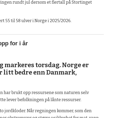
ingen rundt jul dersom et flertall på Stortinget
ert 55 til 58 ulver i Norge i 2025/2026.
pp for i år
 markeres torsdag. Norge er
r litt bedre enn Danmark,
en har brukt opp ressursene som naturen selv
ette lever befolkningen på lånte ressurser.
 to jordkloder. Når regningen kommer, som den
av mer ekstremvær og større usikkerhet for mat, vann