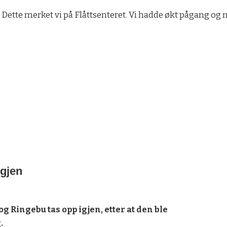
. Dette merket vi på Flåttsenteret. Vi hadde økt pågang o
igjen
og Ringebu tas opp igjen, etter at den ble
.