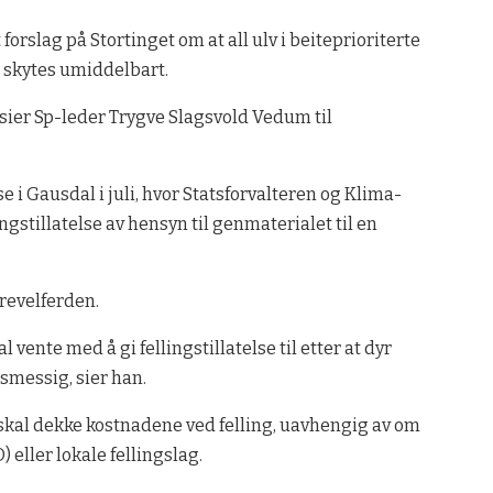
forslag på Stortinget om at all ulv i beiteprioriterte
 skytes umiddelbart.
sier Sp-leder Trygve Slagsvold Vedum til
 i Gausdal i juli, hvor Statsforvalteren og Klima-
ngstillatelse av hensyn til genmaterialet til en
revelferden.
l vente med å gi fellingstillatelse til etter at dyr
dsmessig, sier han.
 skal dekke kostnadene ved felling, uavhengig av om
eller lokale fellingslag.