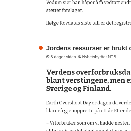
Vedum sier han håper å få vedtatt endr
støtter forslaget.
Ifølge Rovdatas siste tall er det registr
Jordens ressurser er brukt o
8 dager siden
Nyhetsbyrået NTB
Verdens overforbruksdag
blant verstingene, men e
Sverige og Finland.
Earth Overshoot Day er dagen da verd
klarer å gjenopprette på ett år. Etter d
– Vi forbruker som om vi hadde nesten
alltid gjør, er det blant annet i form 