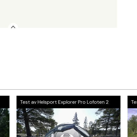
Test av Helsport Explorer Pro Lofoten 2
Tes