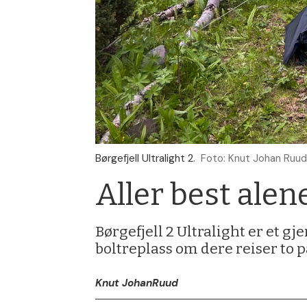
Børgefjell Ultralight 2.
Foto: Knut Johan Ruud
Aller best alen
Børgefjell 2 Ultralight er et g
boltreplass om dere reiser to på
Knut Johan
Ruud