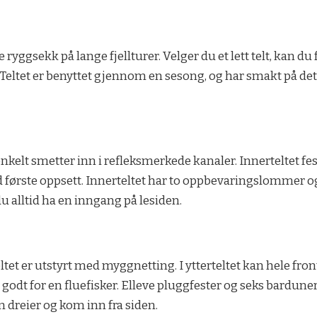
ggsekk på lange fjellturer. Velger du et lett telt, kan du
. Teltet er benyttet gjennom en sesong, og har smakt på det 
enkelt smetter inn i refleksmerkede kanaler. Innerteltet fes
 første oppsett. Innerteltet har to oppbevaringslommer og 
du alltid ha en inngang på lesiden.
eltet er utstyrt med myggnetting. I ytterteltet kan hele fron
t godt for en fluefisker. Elleve pluggfester og seks barduner
 dreier og kom inn fra siden.