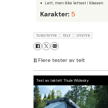
Lett, men ikke lettest i klassen
Karakter:
5
TURUTSTYR
TELT
UTSTYR
||
Flere tester av telt
Test av taktelt Thule Widesky