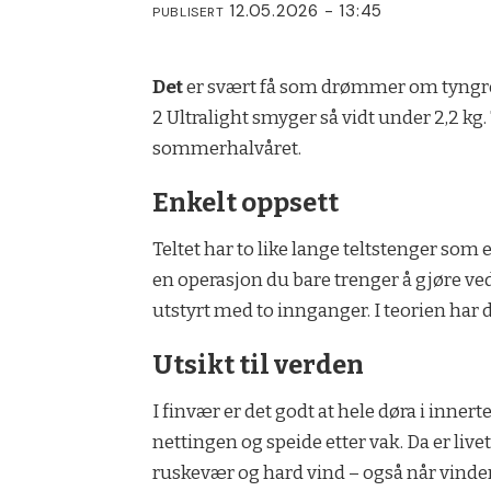
12.05.2026 - 13:45
PUBLISERT
Det
er svært få som drømmer om tyngre ry
2 Ultralight smyger så vidt under 2,2 kg
sommerhalvåret.
Enkelt oppsett
Teltet har to like lange teltstenger som 
en operasjon du bare trenger å gjøre ved
utstyrt med to innganger. I teorien har 
Utsikt til verden
I finvær er det godt at hele døra i innert
nettingen og speide etter vak. Da er live
ruskevær og hard vind – også når vinden