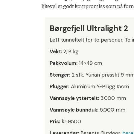
likevel et godt kompromiss som på fornuf
Børgefjell Ultralight 2
Lett tunneltelt for to personer. To
Vekt:
2,18 kg
Pakkvolum:
14×49 cm
Stenger:
2 stk. Yunan pressfit 9 
Plugger:
Aluminium Y-Plugg 15cm
Vannsøyle yttertelt:
3.000 mm
Vannsøyle bunnduk:
5.000 mm
Pris:
kr 9500
Leverandør:
Barents Outdoor,
bare