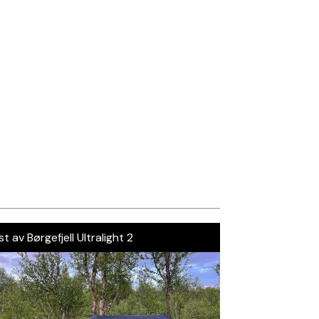
t av Børgefjell Ultralight 2