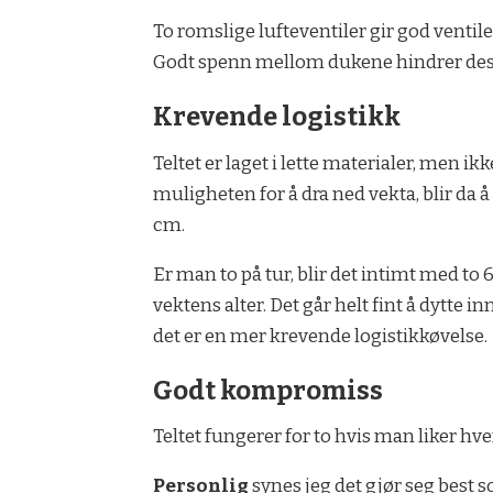
To romslige lufteventiler gir god ventil
Godt spenn mellom dukene hindrer dessu
Krevende logistikk
Teltet er laget i lette materialer, men i
muligheten for å dra ned vekta, blir da 
cm.
Er man to på tur, blir det intimt med to
vektens alter. Det går helt fint å dytte
det er en mer krevende logistikkøvelse.
Godt kompromiss
Teltet fungerer for to hvis man liker hv
Personlig
synes jeg det gjør seg best s