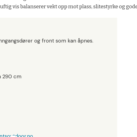
tig vis balanserer vekt opp mot plass, slitestyrke og gode 
 inngangsdører og front som kan åpnes.
mm 290 cm
ntsoutdoor.no