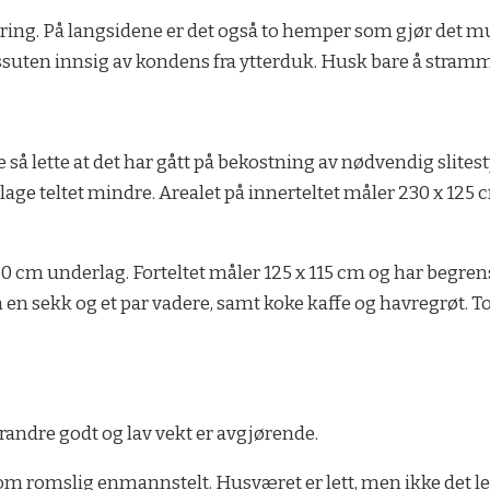
ering. På langsidene er det også to hemper som gjør det mu
ten innsig av kondens fra ytterduk. Husk bare å stramme o
kke så lette at det har gått på bekostning av nødvendig sli
å lage teltet mindre. Arealet på innerteltet måler 230 x 12
 60 cm underlag. Forteltet måler 125 x 115 cm og har begren
 inn en sekk og et par vadere, samt koke kaffe og havregrøt
erandre godt og lav vekt er avgjørende.
om romslig enmannstelt. Husværet er lett, men ikke det lett