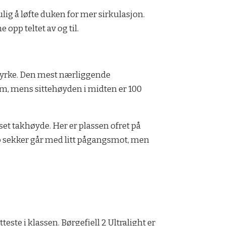
lig å løfte duken for mer sirkulasjon.
pp teltet av og til.
testyrke. Den mest nærliggende
5 cm, mens sittehøyden i midten er 100
set takhøyde. Her er plassen ofret på
. To sekker går med litt pågangsmot, men
este i klassen. Børgefjell 2 Ultralight er