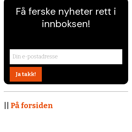
Få ferske nyheter rett i
innboksen!
||
På forsiden