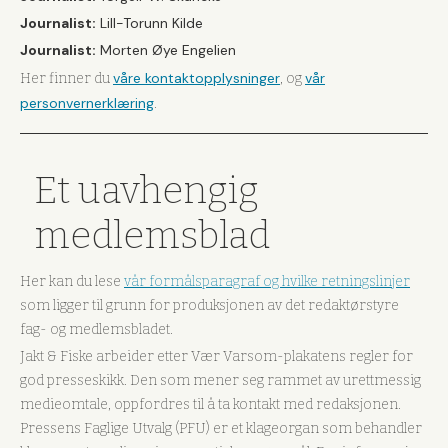
Journalist:
Lill-Torunn Kilde
Journalist:
Morten Øye Engelien
våre kontaktopplysninger
vår
Her finner du
, og
personvernerklæring
.
Et uavhengig
medlemsblad
Her kan du lese
vår formålsparagraf og hvilke retningslinjer
som ligger til grunn for produksjonen av det redaktørstyre
fag- og medlemsbladet.
Jakt & Fiske arbeider etter Vær Varsom-plakatens regler for
god presseskikk. Den som mener seg rammet av urettmessig
medieomtale, oppfordres til å ta kontakt med redaksjonen.
Pressens Faglige Utvalg (PFU) er et klageorgan som behandler