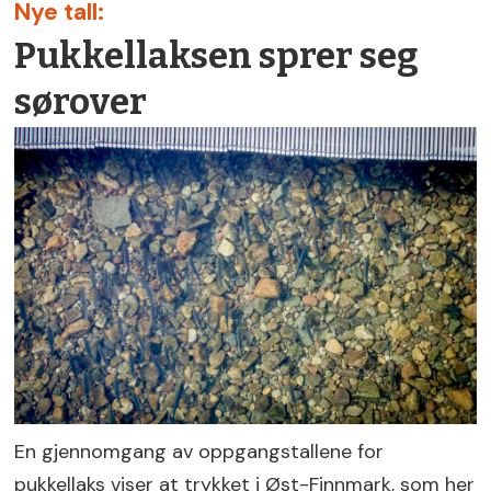
Nye tall:
Pukkellaksen sprer seg
sørover
En gjennomgang av oppgangstallene for
pukkellaks viser at trykket i Øst-Finnmark, som her