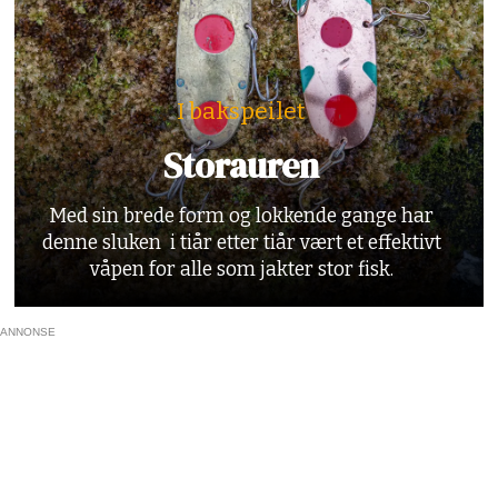
I bakspeilet
Storauren
Med sin brede form og lokkende gange har
denne sluken i tiår etter tiår vært et effektivt
våpen for alle som jakter stor fisk.
ANNONSE