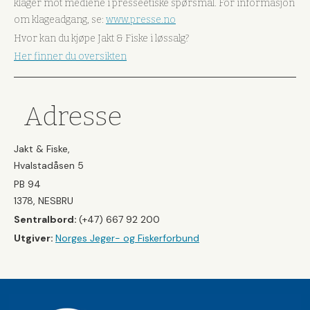
klager mot mediene i presseetiske spørsmål. For informasjon
om klageadgang, se:
www.presse.no
Hvor kan du kjøpe Jakt & Fiske i løssalg?
Her finner du oversikten
Adresse
Jakt & Fiske,
Hvalstadåsen 5
PB 94
1378, NESBRU
Sentralbord:
(+47) 667 92 200
Utgiver:
Norges Jeger- og Fiskerforbund