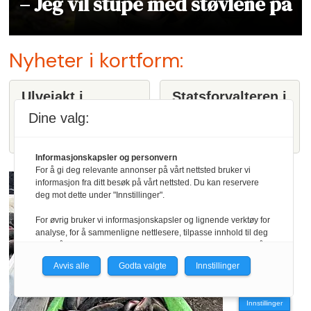
– Jeg vil stupe med støvlene på
Nyheter i kortform:
Ulvejakt i
Statsforvalteren i
Innlandet tas opp
Innlandet stanser
Dine valg:
igjen
ulvejakt
4 timer siden
2 dager siden
Informasjonskapsler og personvern
For å gi deg relevante annonser på vårt nettsted bruker vi
informasjon fra ditt besøk på vårt nettsted. Du kan reservere
deg mot dette under "Innstillinger".
For øvrig bruker vi informasjonskapsler og lignende verktøy for
analyse, for å sammenligne nettlesere, tilpasse innhold til deg
og for å utvikle og tilby nødvendig funksjonalitet. Les mer i vår
personvernerklæring.
Avvis alle
Godta valgte
Innstillinger
Vi er med i Fagpressen-nettverket. Om du samtykker under, vil
du få relevante annonser på nettstedene til medlemmene i
Innstillinger
nettverket basert på informasjon fra dine besøk på tvers av