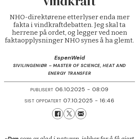
vindkraft
NHO-direktørene etterlyser enda mer
fakta i vindkraftdebatten. Jeg skal ta
herrene på ordet, og legger ved noen
faktaopplysninger NHO synes å ha glemt.
Espen
Weid
SIVILINGENIØR – MASTER OF SCIENCE, HEAT AND
ENERGY TRANSFER
06.10.2025 - 08:09
PUBLISERT
07.10.2025 - 16:46
SIST OPPDATERT
«Den
som er glad i naturen, jobber for å få gjort