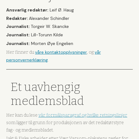
Ansvarlig redaktør:
Leif Ø. Haug
Redaktør:
Alexander Schindler
Journalist:
Torgeir W. Skancke
Journalist:
Lill-Torunn Kilde
Journalist:
Morten Øye Engelien
våre kontaktopplysninger
vår
Her finner du
, og
personvernerklæring
.
Et uavhengig
medlemsblad
Her kan du lese
vår formålsparagraf og hvilke retningslinjer
som ligger til grunn for produksjonen av det redaktørstyre
fag- og medlemsbladet.
Jakt & Fiske arbeider etter Vær Varsom-plakatens regler for