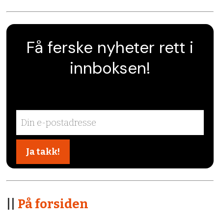
Få ferske nyheter rett i
innboksen!
||
På forsiden