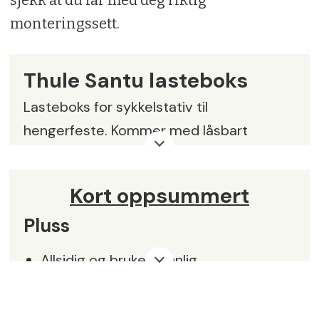
monteringssett.
Thule Santu lasteboks
Lasteboks for sykkelstativ til
hengerfeste. Kommer med låsbart
slideLock-system.
Vekt:
14,2 kg
Kort oppsummert
Volum:
260 l
Pluss
Ytre mål:
147 x 62 x 52 cm
Allsidig og brukervennlig
Indre mål:
137 x 49 x 52 cm
Solid