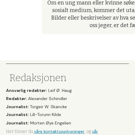
Om en ung mann eller kvinne søker 
sosialt medium, kommer det utalli
Bilder eller beskrivelser av hva se
oss jeger, er det f
Redaksjonen
Ansvarlig redaktør:
Leif Ø. Haug
Redaktør:
Alexander Schindler
Journalist:
Torgeir W. Skancke
Journalist:
Lill-Torunn Kilde
Journalist:
Morten Øye Engelien
våre kontaktopplysninger
vår
Her finner du
, og