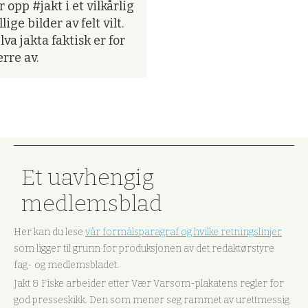
opp #jakt i et vilkårlig
ge bilder av felt vilt.
lva jakta faktisk er for
ærre av.
Et uavhengig
medlemsblad
Her kan du lese
vår formålsparagraf og hvilke retningslinjer
som ligger til grunn for produksjonen av det redaktørstyre
fag- og medlemsbladet.
Jakt & Fiske arbeider etter Vær Varsom-plakatens regler for
god presseskikk. Den som mener seg rammet av urettmessig