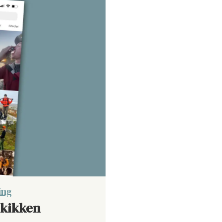
ing
skikken