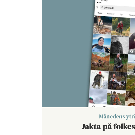
Månedens ytr
Jakta på folke