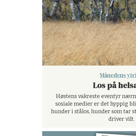
Månedens ytr
Los på helsa
Høstens vakreste eventyr nærmer
sosiale medier er det hyppig bl
hunder i stålos, hunder som tar s
driver vilt.