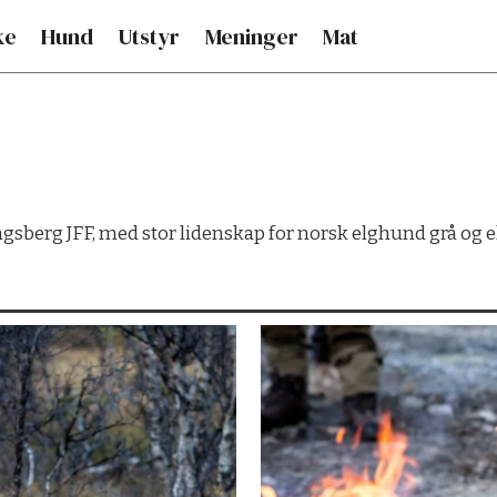
ke
Hund
Utstyr
Meninger
Mat
gsberg JFF, med stor lidenskap for norsk elghund grå og elg