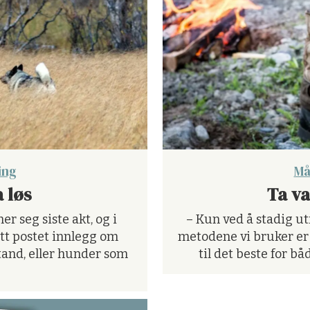
ing
Må
 løs
Ta va
 seg siste akt, og i
– Kun ved å stadig ut
itt postet innlegg om
metodene vi bruker er 
tand, eller hunder som
til det beste for b