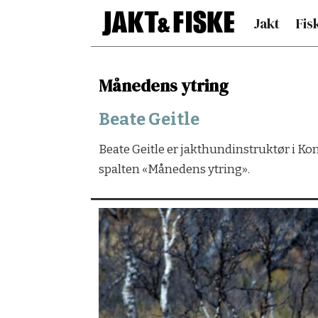
Jakt
Fis
Månedens ytring
Månedens
Beate Geitle
ytring
Beate Geitle er jakthundinstruktør i Kon
-
spalten «Månedens ytring».
Beate
Geitle