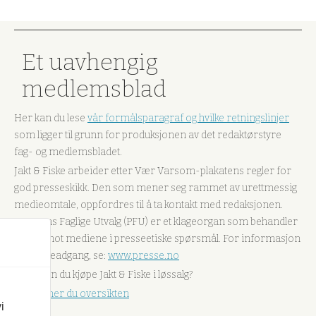
Et uavhengig
medlemsblad
Her kan du lese
vår formålsparagraf og hvilke retningslinjer
som ligger til grunn for produksjonen av det redaktørstyre
fag- og medlemsbladet.
Jakt & Fiske arbeider etter Vær Varsom-plakatens regler for
god presseskikk. Den som mener seg rammet av urettmessig
medieomtale, oppfordres til å ta kontakt med redaksjonen.
Pressens Faglige Utvalg (PFU) er et klageorgan som behandler
klager mot mediene i presseetiske spørsmål. For informasjon
om klageadgang, se:
www.presse.no
Hvor kan du kjøpe Jakt & Fiske i løssalg?
Her finner du oversikten
i