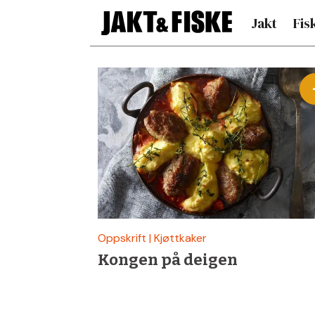
Jakt
Fis
Siste
nytt
om
kjøttkaker
–
Oppskrift | Kjøttkaker
Kongen på deigen
Jakt