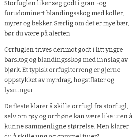
Storfuglen liker seg godt i gran -og
furudominert blandingsskog med koller,
myrer og bekker. Særlig om det er mye bær,
bør du være på alerten
Orrfuglen trives derimot godt i litt yngre
barskog og blandingsskog med innslag av
bjørk. Et typisk orrfuglterreng er gjerne
oppstykket av myrdrag, hogstflater og
lysninger
De fleste klarer å skille orrfugl fra storfugl,
selv om røy og orrhøne kan være like uten å
kunne sammenligne størrelse. Men klarer
du å skille ung og gammel tiuer?