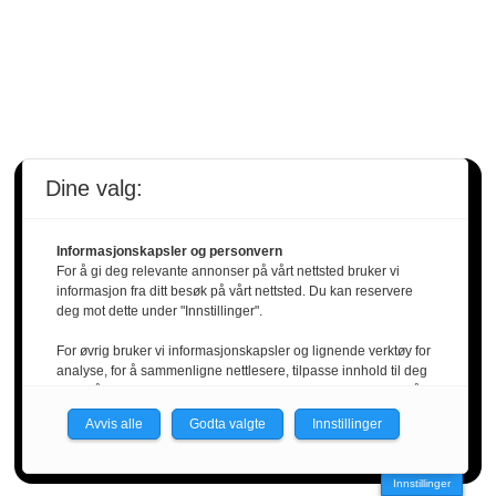
Dine valg:
Få ferske nyheter rett i
innboksen!
Informasjonskapsler og personvern
For å gi deg relevante annonser på vårt nettsted bruker vi
informasjon fra ditt besøk på vårt nettsted. Du kan reservere
deg mot dette under "Innstillinger".
For øvrig bruker vi informasjonskapsler og lignende verktøy for
analyse, for å sammenligne nettlesere, tilpasse innhold til deg
og for å utvikle og tilby nødvendig funksjonalitet. Les mer i vår
personvernerklæring.
Avvis alle
Godta valgte
Innstillinger
Vi er med i Fagpressen-nettverket. Om du samtykker under, vil
du få relevante annonser på nettstedene til medlemmene i
Innstillinger
nettverket basert på informasjon fra dine besøk på tvers av