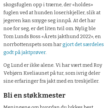
skogsfuglen opp i trærne, der «holdes»
fuglen ved at hunden loser/skjeller, slik at
jegeren kan smyge seg innpå. At det har
noe for seg, er det liten tvil om. Nylig ble
Tom Lunds Boss «Årets jakthund 2022», en
norrbottenspets som har
gjort det særdeles
godt på jaktprøver
.
Og Lund er ikke alene. Vi har vært med Roy
Vebjørn Kveliaunet på tur, som ivrig deler
sine erfaringer fra jakt med en treskjeller.
Bli en støkkmester
Meningene om hvordan du lykkes best