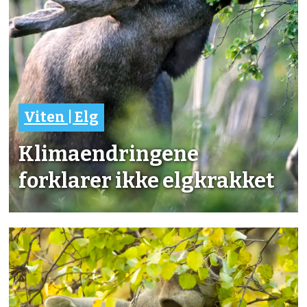
Viten | Elg
Klimaendringene
forklarer ikke elgkrakket