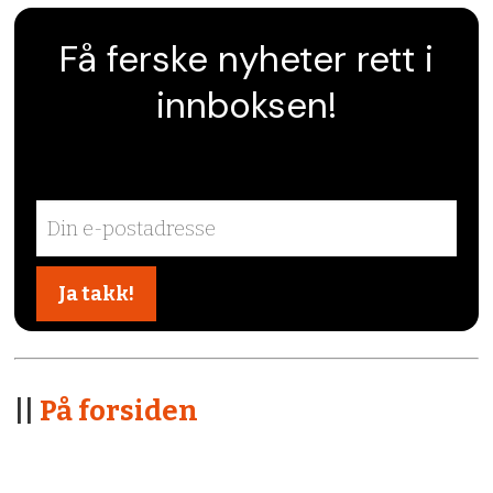
Få ferske nyheter rett i
innboksen!
||
På forsiden