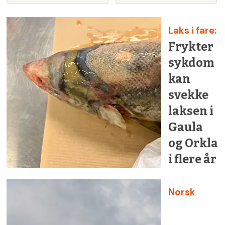
Laks i fare:
Frykter
sykdom
kan
svekke
laksen i
Gaula
og Orkla
i flere år
Norsk