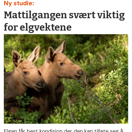
Ny studie:
Mattilgangen svært viktig
for elgvektene
Elgen får best kondisjon der den kan tillate seg å