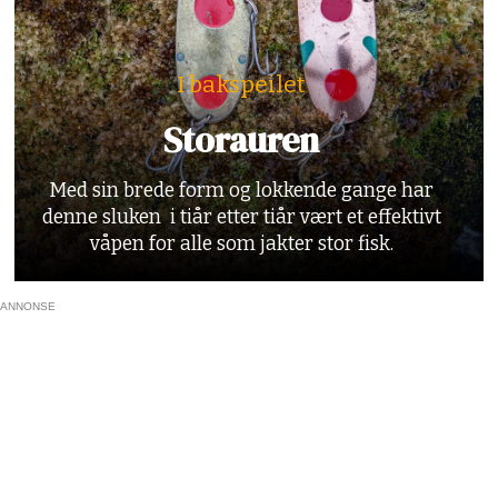
I bakspeilet
Storauren
Med sin brede form og lokkende gange har
denne sluken i tiår etter tiår vært et effektivt
våpen for alle som jakter stor fisk.
ANNONSE