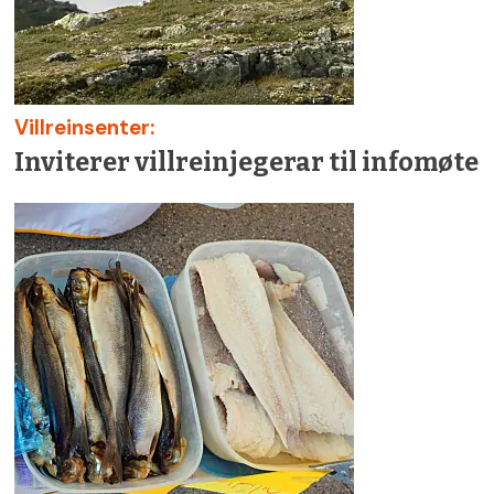
Villreinsenter:
Inviterer villreinjegerar til infomøte