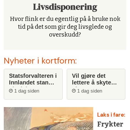
Livsdisponering
Hvor flink er du egentlig på å bruke nok
tid på det som gir deg livsglede og
overskudd?
Nyheter i kortform:
Statsforvalteren i
Vil gjøre det
Innlandet stanser
lettere å skyte
ulvejakt
ulv
1 dag siden
1 dag siden
Laks i fare:
Frykter