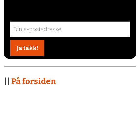
||
På forsiden