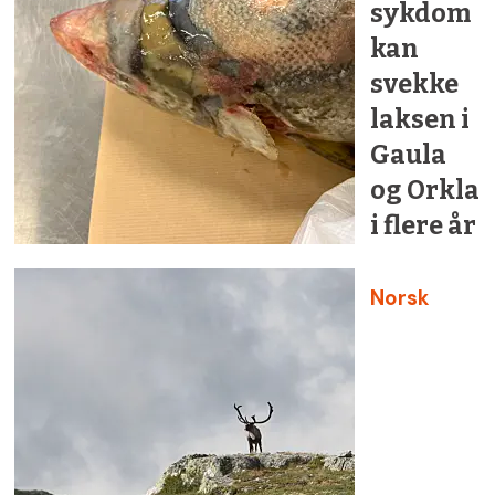
sykdom
kan
svekke
laksen i
Gaula
og Orkla
i flere år
Norsk