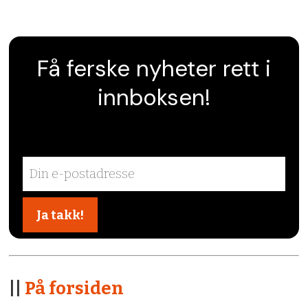
Få ferske nyheter rett i
innboksen!
||
På forsiden