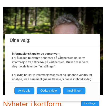
Dine valg:
Informasjonskapsler og personvern
For å gi deg relevante annonser på vårt nettsted bruker vi
informasjon fra ditt besøk på vårt nettsted. Du kan reservere
deg mot dette under "Innstillinger".
Tema || Livsglede
For øvrig bruker vi informasjonskapsler og lignende verktøy for
analyse, for å sammenligne nettlesere, tilpasse innhold til deg
– Jeg vil stupe med støvlene på
og for å utvikle og tilby nødvendig funksjonalitet. Les mer i vår
personvernerklæring.
Avvis alle
Godta valgte
Innstillinger
Vi er med i Fagpressen-nettverket. Om du samtykker under, vil
du få relevante annonser på nettstedene til medlemmene i
Nyheter i kortform:
Innstillinger
nettverket basert på informasjon fra dine besøk på tvers av