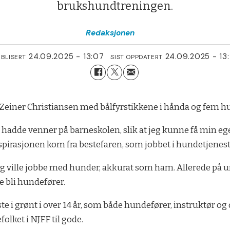
brukshundtreningen.
Redaksjonen
24.09.2025 - 13:07
24.09.2025 - 13:
UBLISERT
SIST OPPDATERT
iner Christiansen med bålfyrstikkene i hånda og fem hunde
kke hadde venner på barneskolen, slik at jeg kunne få min 
nspirasjonen kom fra bestefaren, som jobbet i hundetjeneste
 jeg ville jobbe med hunder, akkurat som ham. Allerede på
e bli hundefører.
ste i grønt i over 14 år, som både hundefører, instruktør 
ket i NJFF til gode.