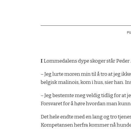
P
I
Lommedalens dype skoger står Peder Ze
– Jeg lurte moren min til å tro at jeg i
belgisk malinois, kom i hus, sier han. I
– Jeg bestemte meg veldig tidlig for at
Forsvaret for å høre hvordan man kunn
Det hele endte med en lang og tro tjene
Kompetansen herfra kommer nå hundefol