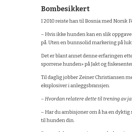
Bombesikkert
I 2010 reiste han til Bosnia med Norsk F
– Hvis ikke hunden kan en slik oppgave
på. Uten en bunnsolid markering på lukt 
Det er blant annet denne erfaringen et
sporrene hunden» på Jakt og fiskesenter
Til daglig jobber Zeiner Christiansen m
eksplosiver i anleggsbransjen.
– Hvordan relatere dette til trening av j
– Har du ambisjoner om å ha en dyktig 
til hunden din.