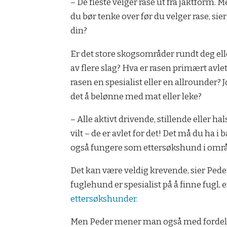
– De fleste velger rase ut fra jaktform.
du bør tenke over før du velger rase, s
din?
Er det store skogsområder rundt deg elle
av flere slag? Hva er rasen primært avlet
rasen en spesialist eller en allrounder? J
det å belønne med mat eller leke?
– Alle aktivt drivende, stillende eller hal
vilt – de er avlet for det! Det må du ha
også fungere som ettersøkshund i områd
Det kan være veldig krevende, sier Pede
fuglehund er spesialist på å finne fugl,
ettersøkshunder.
Men Peder mener man også med fordel k