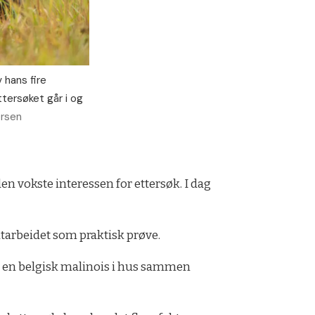
 hans fire
ttersøket går i og
ersen
en vokste interessen for ettersøk. I dag
viltarbeidet som praktisk prøve.
a og en belgisk malinois i hus sammen