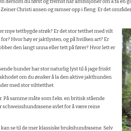
 Men dersom du først og fremst har ambisjoner om å få en go
ier Zeiner Christi ansen og ramser opp i fleng: Er det områ
r mye tettbygde strøk? Er det stor tetthet med vilt
 for? Hvor høy er jaktlysten, og på hvilken art? Er
obber den langt unna eller tett på fører? Hvor lett er
sende hunder har stor naturlig lyst til å jage friskt
 i bakhodet om du ønsker å la den aktive jakthunden
er med stor vilttetthet.
r. På samme måte som f.eks. en britisk stående
 er schweisshundrasene avlet for å være reine
an se til de mer klassiske brukshundrasene. Selv