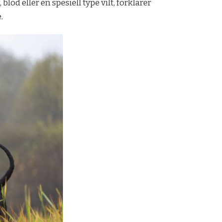
lod eller en spesiell type vilt, forklarer
.