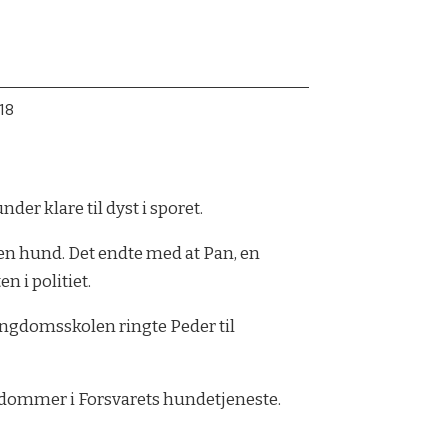
18
r klare til dyst i sporet.
egen hund. Det endte med at Pan, en
n i politiet.
 ungdomsskolen ringte Peder til
og dommer i Forsvarets hundetjeneste.