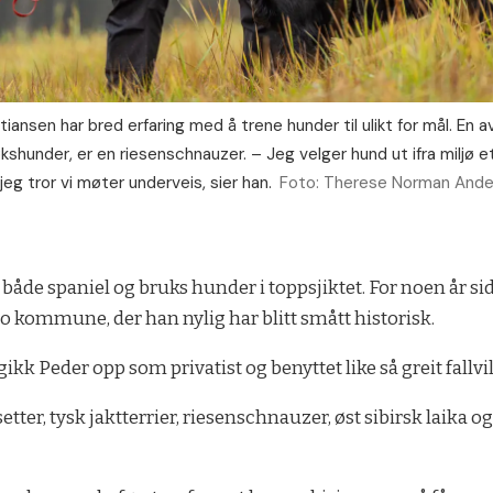
iansen har bred erfaring med å trene hunder til ulikt for mål. En av
shunder, er en riesenschnauzer. – Jeg velger hund ut ifra miljø e
 jeg tror vi møter underveis, sier han.
Foto: Therese Norman And
både spaniel og bruks hunder i toppsjiktet. For noen år sid
lo kommune, der han nylig har blitt smått historisk.
 gikk Peder opp som privatist og benyttet like så greit fall
setter, tysk jaktterrier, riesenschnauzer, øst sibirsk laik