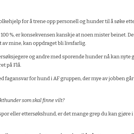
olkehjelp for å trene opp personell og hunder til å søke et
 100 %, er konsekvensen kanskje at noen mister beinet. 
av mine, kan oppdraget bli livsfarlig.
tersøksjegere og andre med sporende hunder nå kan nyte g
et på Flå.
ed fagansvar for hund i AF gruppen, der mye av jobben går 
akthunder som skal finne vilt?
spor eller ettersøkshund, er det mange grep du kan gjøre