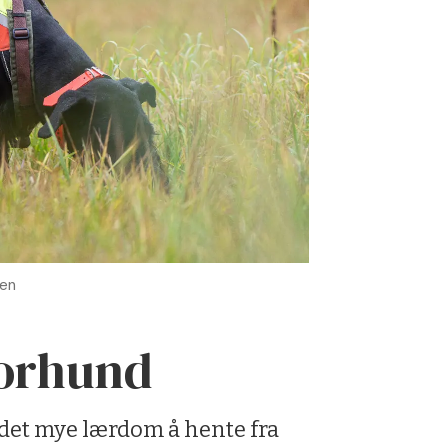
sen
porhund
 det mye lærdom å hente fra