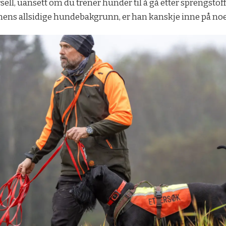
ll, uansett om du trener hunder til å gå etter sprengstoff, b
ens allsidige hundebakgrunn, er han kanskje inne på noe