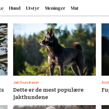
ke
Hund
Utstyr
Meninger
Mat
Jakthundraser
And
ts
Dette er de mest populære
Fu
jakthundene