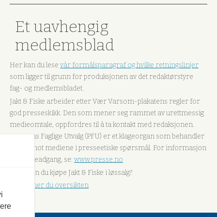
Et uavhengig
medlemsblad
Her kan du lese
vår formålsparagraf og hvilke retningslinjer
som ligger til grunn for produksjonen av det redaktørstyre
fag- og medlemsbladet.
Jakt & Fiske arbeider etter Vær Varsom-plakatens regler for
god presseskikk. Den som mener seg rammet av urettmessig
medieomtale, oppfordres til å ta kontakt med redaksjonen.
Pressens Faglige Utvalg (PFU) er et klageorgan som behandler
klager mot mediene i presseetiske spørsmål. For informasjon
om klageadgang, se:
www.presse.no
Hvor kan du kjøpe Jakt & Fiske i løssalg?
Her finner du oversikten
i
vere