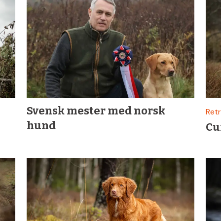
Svensk mester med norsk
Retr
hund
Cu