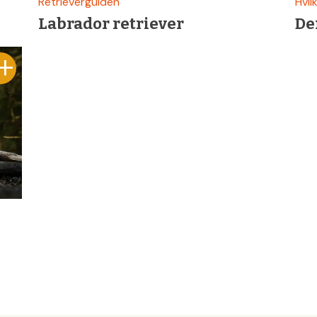
Retrieverguiden
Hvil
Labrador retriever
De