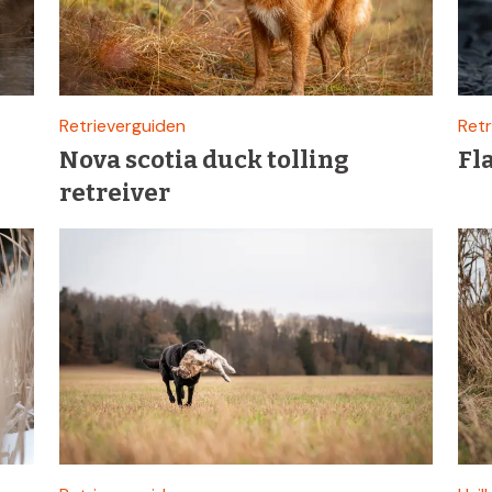
Retrieverguiden
Retr
Nova scotia duck tolling
Fl
retreiver