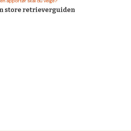
ken apportør skal du velge?
n store retrieverguiden