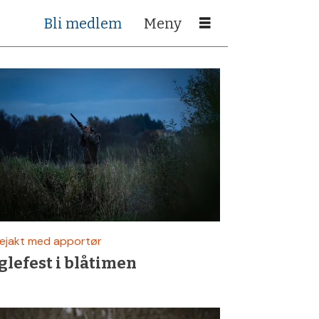
Bli medlem
ejakt med apportør
glefest i blåtimen