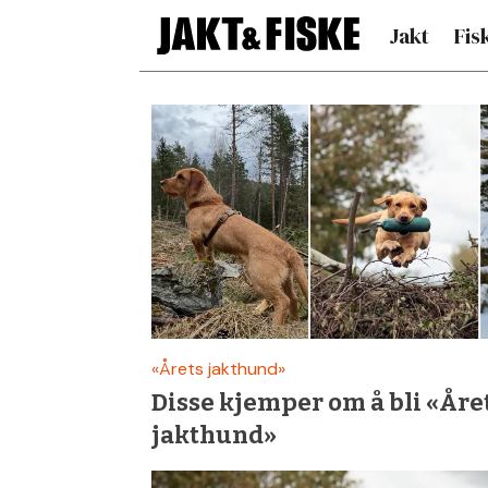
Jakt
Fis
Siste
nytt
om
retriever
–
«Årets jakthund»
Disse kjemper om å bli «Åre
Jakt
jakthund»