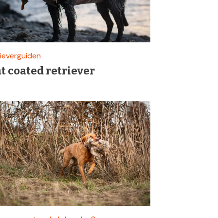
ieverguiden
at coated retriever