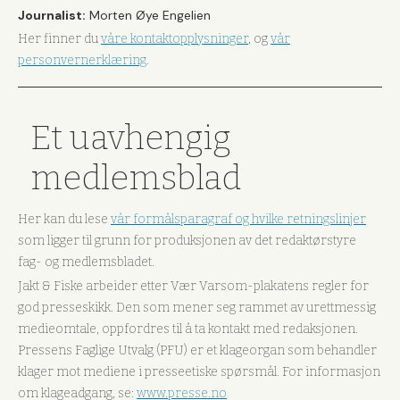
Journalist:
Morten Øye Engelien
Her finner du
våre kontaktopplysninger
, og
vår
personvernerklæring
.
Et uavhengig
medlemsblad
Her kan du lese
vår formålsparagraf og hvilke retningslinjer
som ligger til grunn for produksjonen av det redaktørstyre
fag- og medlemsbladet.
Jakt & Fiske arbeider etter Vær Varsom-plakatens regler for
god presseskikk. Den som mener seg rammet av urettmessig
medieomtale, oppfordres til å ta kontakt med redaksjonen.
Pressens Faglige Utvalg (PFU) er et klageorgan som behandler
klager mot mediene i presseetiske spørsmål. For informasjon
om klageadgang, se:
www.presse.no