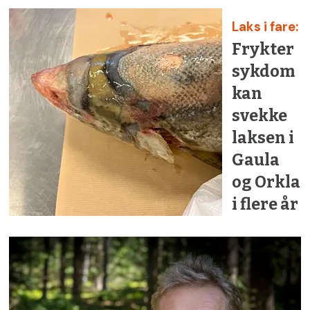
Laks i fare:
Frykter
sykdom
kan
svekke
laksen i
Gaula
og Orkla
i flere år