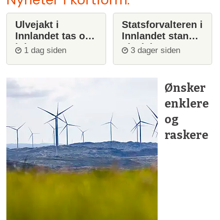
Ulvejakt i
Statsforvalteren i
Innlandet tas opp
Innlandet stanser
igjen
ulvejakt
1 dag siden
3 dager siden
Ønsker
enklere
og
raskere