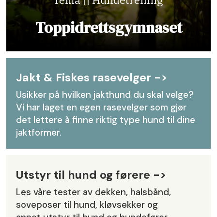
Tema || Hundetrening
Toppidrettsgymnaset
Jakt & Fiskes rasevelger ->
Usikker på hvilken jakthund du skal velge?
Vi har laget en egen rasevelger som gjør
det lettere å finne riktig type hund til dine
jaktformer.
Utstyr til hund og førere ->
Les våre tester av dekken, halsbånd,
soveposer til hund, kløvsekker og