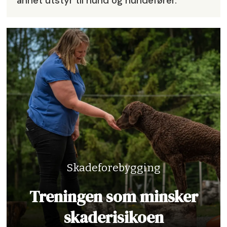
annet utstyr til hund og hundefører.
Skadeforebygging
Treningen som minsker
skaderisikoen