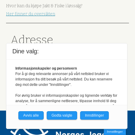
Hvor kan du kjøpe Jakt & Fiske i løssalg?
Her finner du oversikten
Adresse
Dine valg:
Jakt & Fiske,
Hvalstadåsen 5
Informasjonskapsler og personvern
PB 94
For å gi deg relevante annonser på vårt nettsted bruker vi
1378, NESBRU
informasjon fra ditt besøk på vårt nettsted. Du kan reservere
Sentralbord:
(+47) 667 92 200
deg mot dette under "Innstillinger".
Utgiver:
Norges Jeger- og Fiskerforbund
For øvrig bruker vi informasjonskapsler og lignende verktøy for
analyse, for å sammenligne nettlesere, tilpasse innhold til deg
og for å utvikle og tilby nødvendig funksjonalitet. Les mer i vår
personvernerklæring.
Avvis alle
Godta valgte
Innstillinger
Vi er med i Fagpressen-nettverket. Om du samtykker under, vil
du få relevante annonser på nettstedene til medlemmene i
Innstillinger
nettverket basert på informasjon fra dine besøk på tvers av