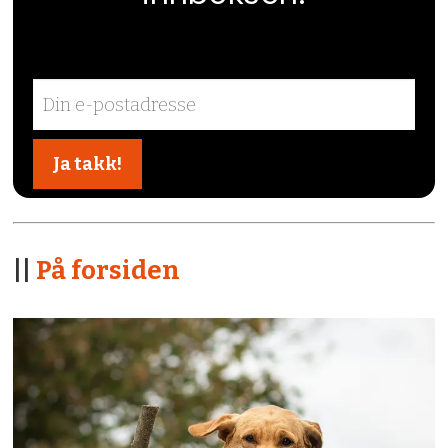
||
På forsiden