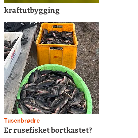
kraftutbygging
Tusenbrødre
Er rusefisket bortkastet?