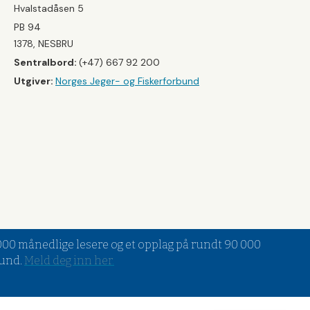
Hvalstadåsen 5
PB 94
1378, NESBRU
Sentralbord:
(+47) 667 92 200
Utgiver:
Norges Jeger- og Fiskerforbund
5 000 månedlige lesere og et opplag på rundt 90 000
bund.
Meld deg inn her
.