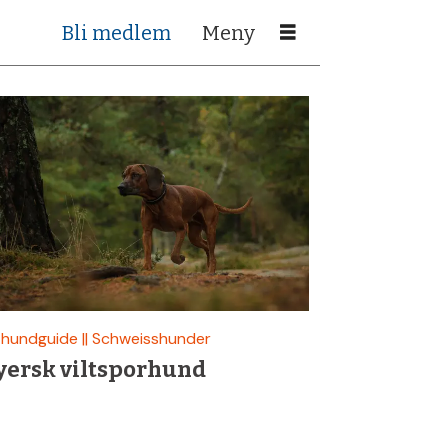
Bli medlem
hundguide || Schweisshunder
yersk viltsporhund