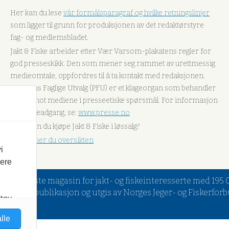
Her kan du lese
vår formålsparagraf og hvilke retningslinjer
som ligger til grunn for produksjonen av det redaktørstyre
fag- og medlemsbladet.
Jakt & Fiske arbeider etter Vær Varsom-plakatens regler for
god presseskikk. Den som mener seg rammet av urettmessig
medieomtale, oppfordres til å ta kontakt med redaksjonen.
Pressens Faglige Utvalg (PFU) er et klageorgan som behandler
klager mot mediene i presseetiske spørsmål. For informasjon
om klageadgang, se:
www.presse.no
Hvor kan du kjøpe Jakt & Fiske i løssalg?
Her finner du oversikten
i
vere
rste og eldste magasin for jakt- og fiskeinteresserte med 19
månedlig publikasjon og utgis av Norges Jeger- og Fiskerfor
ktøy
d til
lle
es mer