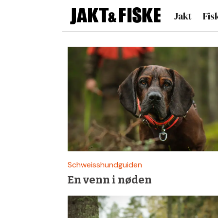
Jakt
Fis
Siste
nytt
om
schweisshund
–
Schweisshundguiden
En venn i nøden
Jakt