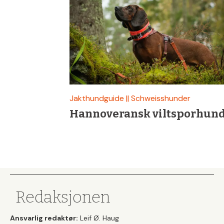
&
Fiske
Jakthundguide || Schweisshunder
Hannoveransk viltsporhun
Redaksjonen
Ansvarlig redaktør:
Leif Ø. Haug