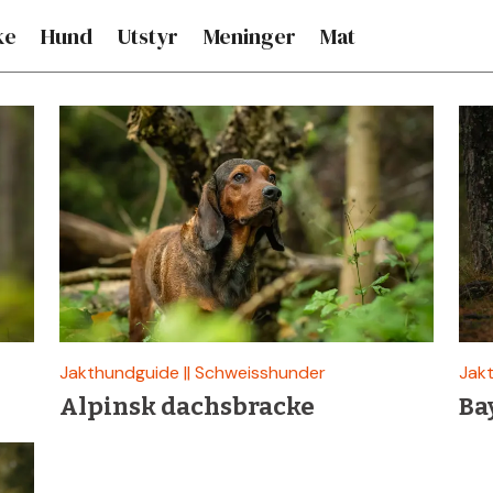
ke
Hund
Utstyr
Meninger
Mat
Jakthundguide || Schweisshunder
Jakt
Alpinsk dachsbracke
Ba