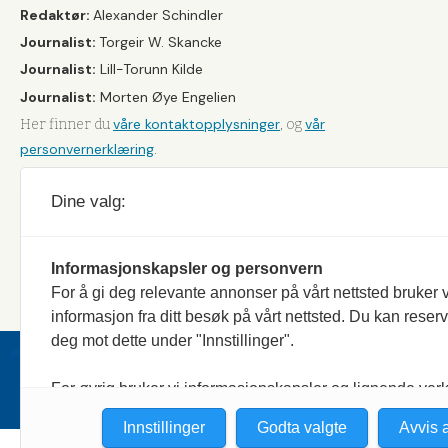
Redaktør:
Alexander Schindler
Journalist:
Torgeir W. Skancke
Journalist:
Lill-Torunn Kilde
Journalist:
Morten Øye Engelien
våre kontaktopplysninger
vår
Her finner du
, og
personvernerklæring
.
Dine valg:
Informasjonskapsler og personvern
For å gi deg relevante annonser på vårt nettsted bruker v
informasjon fra ditt besøk på vårt nettsted. Du kan reser
deg mot dette under "Innstillinger".
Jakt & Fiske er landets stø
eksemplarer. Bladet er en 
For øvrig bruker vi informasjonskapsler og lignende ver
for analyse, for å sammenligne nettlesere, tilpasse innhol
Innstillinger
Godta valgte
Avvis a
deg og for å utvikle og tilby nødvendig funksjonalitet. L