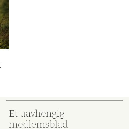
d
Et uavhengig
medlemsblad