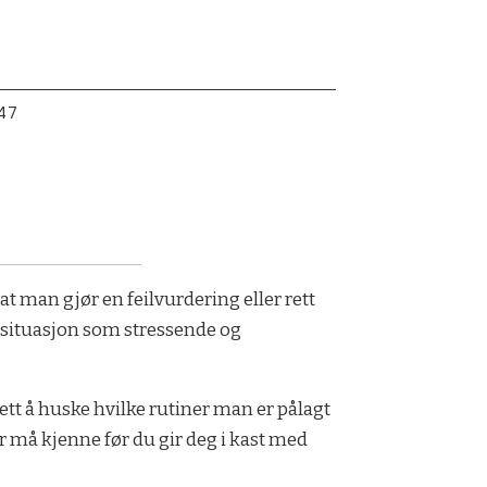
:47
 at man gjør en feilvurdering eller rett
ik situasjon som stressende og
 lett å huske hvilke rutiner man er pålagt
r må kjenne før du gir deg i kast med