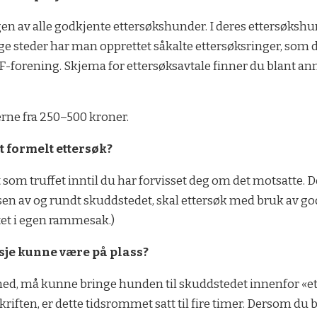
en av alle godkjente ettersøkshunder. I deres ettersøkshu
ge steder har man opprettet såkalte ettersøksringer, som d
JFF-forening. Skjema for ettersøksavtale finner du blant a
erne fra 250–500 kroner.
et formelt ettersøk?
t som truffet inntil du har forvisset deg om det motsatte. 
av og rundt skuddstedet, skal ettersøk med bruk av godk
atet i egen rammesak.)
sje kunne være på plass?
med, må kunne bringe hunden til skuddstedet innenfor «et 
riften, er dette tidsrommet satt til fire timer. Dersom du b