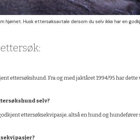
 om hjørnet. Husk ettersøksavtale dersom du selv ikke har en godk
ettersøk:
ent ettersøkshund. Fra og med jaktåret 1994/95 har dette væ
ettersøkshund selv?
godkjent ettersøksekvipasje, altså en hund og hundefører s
ksekvipasjer?