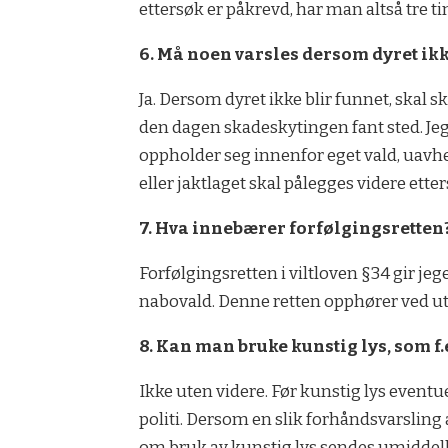
ettersøk er påkrevd, har man altså tre t
6. Må noen varsles dersom dyret ikk
Ja. Dersom dyret ikke blir funnet, skal
den dagen skadeskytingen fant sted. Jege
oppholder seg innenfor eget vald, uavhe
eller jaktlaget skal pålegges videre etter
7. Hva innebærer forfølgingsretten
Forfølgingsretten i viltloven §34 gir jege
nabovald. Denne retten opphører ved ut
8. Kan man bruke kunstig lys, som f
Ikke uten videre. Før kunstig lys event
politi. Dersom en slik forhåndsvarsling 
om bruk av kunstig lys sendes umiddelba