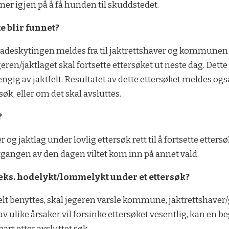
imer igjen på å få hunden til skuddstedet.
e blir funnet?
 skadeskytingen meldes fra til jaktrettshaver og kommunen 
ren/jaktlaget skal fortsette ettersøket ut neste dag. Dett
ngig av jaktfelt. Resultatet av dette ettersøket meldes 
søk, eller om det skal avsluttes.
?
r og jaktlag under lovlig ettersøk rett til å fortsette etters
gangen av den dagen viltet kom inn på annet vald.
.eks. hodelykt/lommelykt under et ettersøk?
uelt benyttes, skal jegeren varsle kommune, jaktrettshaver
av ulike årsaker vil forsinke ettersøket vesentlig, kan en
rt etter avsluttet søk.