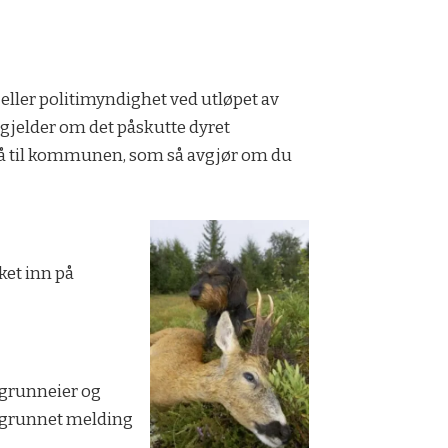
eller politimyndighet ved utløpet av
e gjelder om det påskutte dyret
også til kommunen, som så avgjør om du
øket inn på
/grunneier og
 begrunnet melding