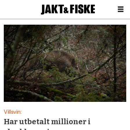
Siste
nytt
om
svinepest
–
Jakt
Villsvin:
&
Har utbetalt millioner i
Fiske