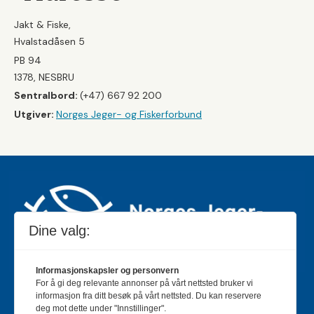
Jakt & Fiske,
Hvalstadåsen 5
PB 94
1378, NESBRU
Sentralbord:
(+47) 667 92 200
Utgiver:
Norges Jeger- og Fiskerforbund
Dine valg:
Informasjonskapsler og personvern
For å gi deg relevante annonser på vårt nettsted bruker vi
Jakt & Fiske er landets største og eldste magasin for
informasjon fra ditt besøk på vårt nettsted. Du kan reservere
jakt- og fiskeinteresserte med 195 000 månedlige
deg mot dette under "Innstillinger".