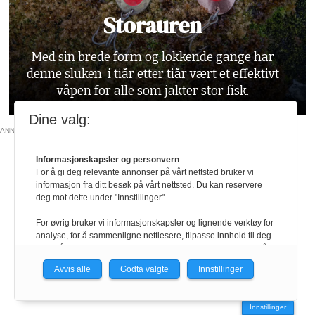
Storauren
Med sin brede form og lokkende gange har
denne sluken i tiår etter tiår vært et effektivt
våpen for alle som jakter stor fisk.
Dine valg:
ANNONSE
Informasjonskapsler og personvern
For å gi deg relevante annonser på vårt nettsted bruker vi
informasjon fra ditt besøk på vårt nettsted. Du kan reservere
deg mot dette under "Innstillinger".
For øvrig bruker vi informasjonskapsler og lignende verktøy for
analyse, for å sammenligne nettlesere, tilpasse innhold til deg
og for å utvikle og tilby nødvendig funksjonalitet. Les mer i vår
personvernerklæring.
Avvis alle
Godta valgte
Innstillinger
Vi er med i Fagpressen-nettverket. Om du samtykker under, vil
du få relevante annonser på nettstedene til medlemmene i
Innstillinger
nettverket basert på informasjon fra dine besøk på tvers av