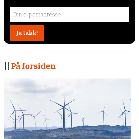
||
På forsiden