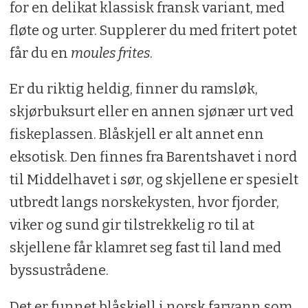
for en delikat klassisk fransk variant, med
fløte og urter. Supplerer du med fritert potet
får du en
moules frites
.
Er du riktig heldig, finner du ramsløk,
skjørbuksurt eller en annen sjønær urt ved
fiskeplassen. Blåskjell er alt annet enn
eksotisk. Den finnes fra Barentshavet i nord
til Middelhavet i sør, og skjellene er spesielt
utbredt langs norskekysten, hvor fjorder,
viker og sund gir tilstrekkelig ro til at
skjellene får klamret seg fast til land med
byssustrådene.
Det er funnet blåskjell i norsk farvann som