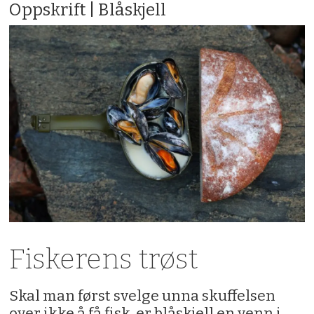
Oppskrift | Blåskjell
Fiskerens trøst
Skal man først svelge unna skuffelsen
over ikke å få fisk, er blåskjell en venn i