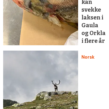
kan
svekke
laksen i
Gaula
og Orkla
i flere år
Norsk