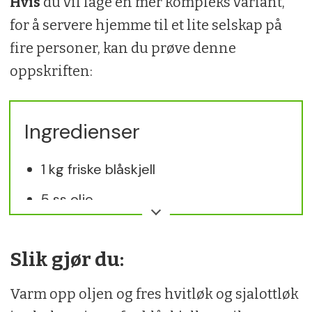
Hvis
du vil lage en mer kompleks variant,
for å servere hjemme til et lite selskap på
fire personer, kan du prøve denne
oppskriften:
Ingredienser
1 kg friske blåskjell
5 ss olje
2–3 fedd hvitløk
Slik gjør du:
2 stk finhakket sjalottløk
1 dl hvitvin eller syrlig eplemost
Varm opp oljen og fres hvitløk og sjalottløk