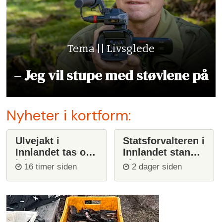
Tema || Livsglede
– Jeg vil stupe med støvlene på
Nyheter i kortform:
Ulvejakt i
Statsforvalteren i
Innlandet tas opp
Innlandet stanser
igjen
ulvejakt
16 timer siden
2 dager siden