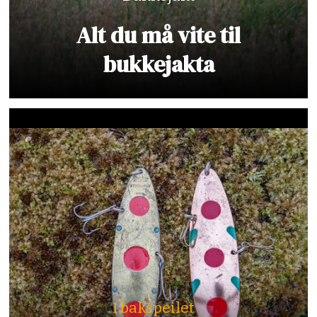
Alt du må vite til
bukkejakta
I bakspeilet