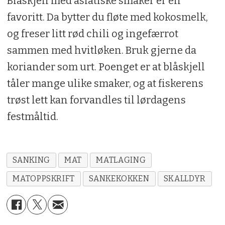
Blåskjell med asiatiske smaker er en
favoritt. Da bytter du fløte med kokosmelk,
og freser litt rød chili og ingefærrot
sammen med hvitløken. Bruk gjerne da
koriander som urt. Poenget er at blåskjell
tåler mange ulike smaker, og at fiskerens
trøst lett kan forvandles til lørdagens
festmåltid.
SANKING
MAT
MATLAGING
MATOPPSKRIFT
SANKEKOKKEN
SKALLDYR