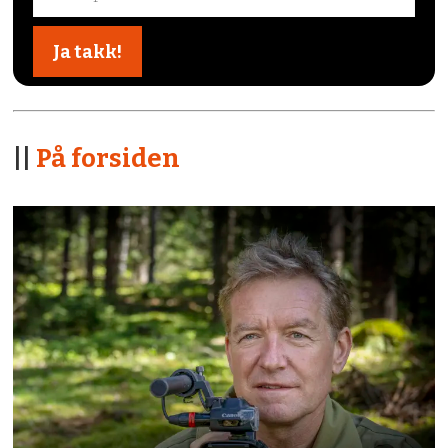
||
På forsiden