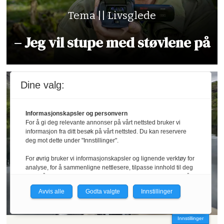
Tema || Livsglede
– Jeg vil stupe med støvlene på
Dine valg:
Informasjonskapsler og personvern
For å gi deg relevante annonser på vårt nettsted bruker vi
informasjon fra ditt besøk på vårt nettsted. Du kan reservere
deg mot dette under "Innstillinger".
For øvrig bruker vi informasjonskapsler og lignende verktøy for
analyse, for å sammenligne nettlesere, tilpasse innhold til deg
og for å utvikle og tilby nødvendig funksjonalitet. Les mer i vår
personvernerklæring.
Avvis alle
Godta valgte
Innstillinger
Vi er med i Fagpressen-nettverket. Om du samtykker under, vil
du få relevante annonser på nettstedene til medlemmene i
Innstillinger
nettverket basert på informasjon fra dine besøk på tvers av