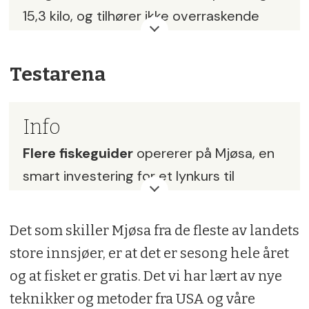
15,3 kilo, og tilhører ikke overraskende
Mjøsa. Kjempen ble tatt av Robert Torp
under dregging utenfor Fossum Gård på
Testarena
Nes, 1. november 1981.
Info
Flere
fiskeguider
opererer på Mjøsa, en
smart investering for et lynkurs til
fangstmulighetene i Norges største
innsjø!
Det som skiller Mjøsa fra de fleste av landets
store innsjøer, er at det er sesong hele året
Overnatting
: Et vell av muligheter, alt fra
og at fisket er gratis. Det vi har lært av nye
hotell, vandrerhjem, hytter og
teknikker og metoder fra USA og våre
campingplasser.