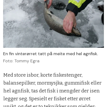
En fin vinterørret tatt på meite med hel agnfisk.
Foto: Tommy Egra
Med store isbor, korte fiskestenger,
balansepilker, mormysjka, gummifisk eller
hel agnfisk, tas det fisk i mengder der isen
legger seg. Spesielt er fisket etter ørret
unikt, og det er to teknikker som gjelder: