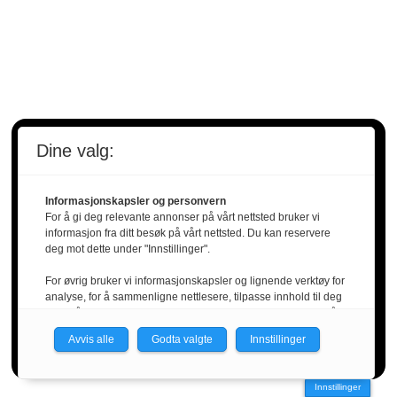
Dine valg:
Få ferske nyheter rett i
innboksen!
Informasjonskapsler og personvern
For å gi deg relevante annonser på vårt nettsted bruker vi
informasjon fra ditt besøk på vårt nettsted. Du kan reservere
deg mot dette under "Innstillinger".
For øvrig bruker vi informasjonskapsler og lignende verktøy for
analyse, for å sammenligne nettlesere, tilpasse innhold til deg
og for å utvikle og tilby nødvendig funksjonalitet. Les mer i vår
personvernerklæring.
Avvis alle
Godta valgte
Innstillinger
Vi er med i Fagpressen-nettverket. Om du samtykker under, vil
du få relevante annonser på nettstedene til medlemmene i
Innstillinger
nettverket basert på informasjon fra dine besøk på tvers av