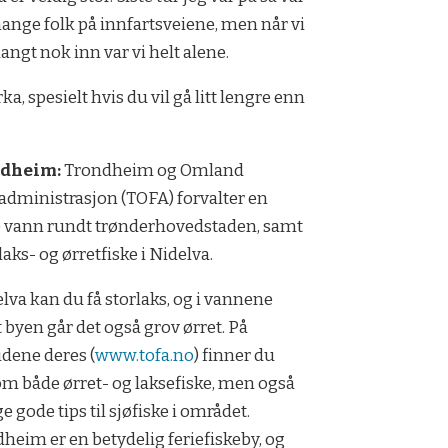
ange folk på innfartsveiene, men når vi
angt nok inn var vi helt alene.
 spesielt hvis du vil gå litt lengre enn
ndheim:
Trondheim og Omland
administrasjon (TOFA) forvalter en
 vann rundt trønderhovedstaden, samt
laks- og ørretfiske i Nidelva.
elva kan du få storlaks, og i vannene
 byen går det også grov ørret. På
idene deres (
www.tofa.no
) finner du
om både ørret- og laksefiske, men også
 gode tips til sjøfiske i området.
heim er en betydelig feriefiskeby, og