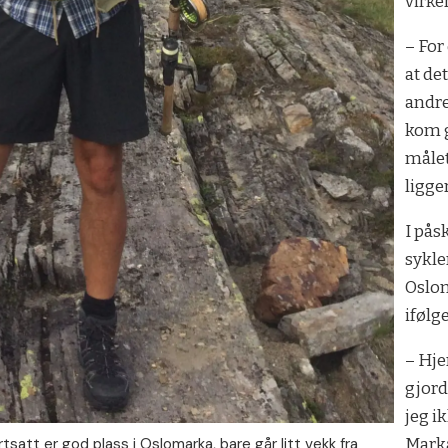
virke
– For
at de
andre
kom g
målet
ligger
I pås
sykle
Oslom
ifølg
– Hje
gjord
jeg ik
satt er god plass i Oslomarka, bare går litt vekk fra
Marka 