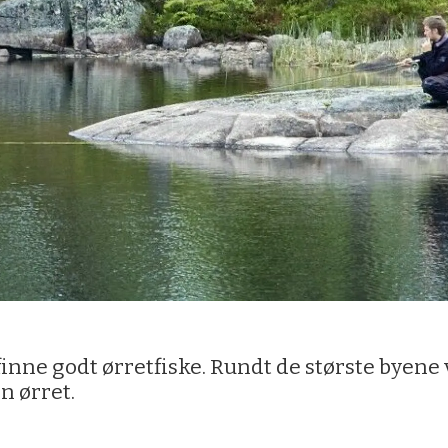
å finne godt ørretfiske. Rundt de største byen
n ørret.