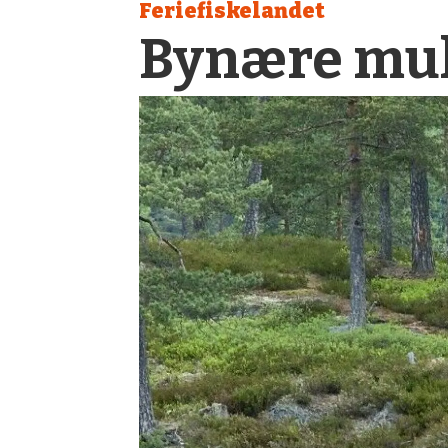
Feriefiskelandet
Bynære mul