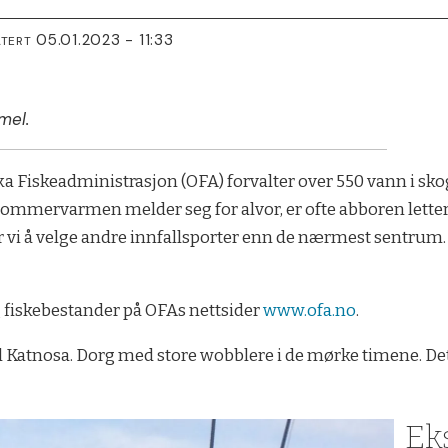
05.01.2023 - 11:33
ATERT
mel.
 Fiskeadministrasjon (OFA) forvalter over 550 vann i skog
r sommervarmen melder seg for alvor, er ofte abboren lette
er vi å velge andre innfallsporter enn de nærmest sentrum.
fiskebestander på OFAs nettsider
www.ofa.no
.
l Katnosa. Dorg med store wobblere i de mørke timene. Det e
Ek