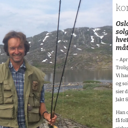
ko
Osl
sol
hve
måt
– Apr
Troli
Vi ha
og so
sier 
Jakt &
Han o
få fol