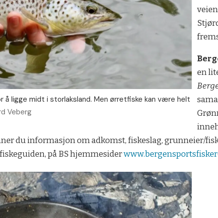
veien
Stjør
frems
Berg
en li
Berg
 å ligge midt i storlaksland. Men ørretfiske kan være helt
sama
rd Veberg
Grønn
inneh
ner du informasjon om adkomst, fiskeslag, grunneier/fis
t fiskeguiden, på BS hjemmesider
www.bergensportsfisker