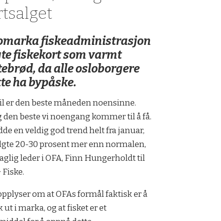
rtsalget
omarka fiskeadministrasjon
gte fiskekort som varmt
tebrød, da alle osloborgere
te ha bypåske.
il er den beste måneden noensinne.
g den beste vi noengang kommer til å få.
dde en veldig god trend helt fra januar,
lgte 20-30 prosent mer enn normalen,
daglig leder i OFA, Finn Hungerholdt til
 Fiske.
pplyser om at OFAs formål faktisk er å
k ut i marka, og at fisket er et