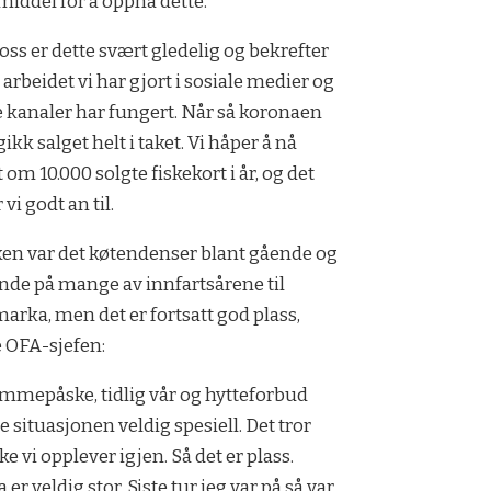
middel for å oppnå dette.
 oss er dette svært gledelig og bekrefter
t arbeidet vi har gjort i sosiale medier og
 kanaler har fungert. Når så koronaen
ikk salget helt i taket. Vi håper å nå
 om 10.000 solgte fiskekort i år, og det
 vi godt an til.
ken var det køtendenser blant gående og
nde på mange av innfartsårene til
arka, men det er fortsatt god plass,
e OFA-sjefen:
mmepåske, tidlig vår og hytteforbud
e situasjonen veldig spesiell. Det tror
ke vi opplever igjen. Så det er plass.
er veldig stor. Siste tur jeg var på så var