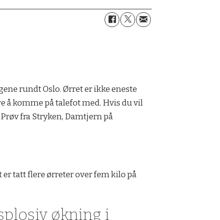
ene rundt Oslo. Ørret er ikke eneste
re å komme på talefot med. Hvis du vil
 Prøv fra Stryken, Damtjern på
r tatt flere ørreter over fem kilo på
splosiv økning i