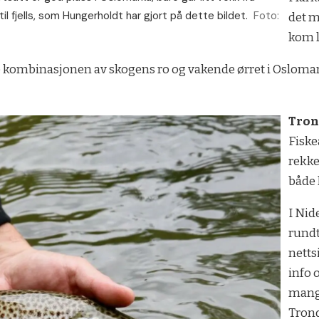
til fjells, som Hungerholdt har gjort på dette bildet.
Foto:
det m
kom l
e kombinasjonen av skogens ro og vakende ørret i Oslomarka,
Tro
Fiske
rekke
både 
I Nid
rundt
netts
info 
mange
Trond