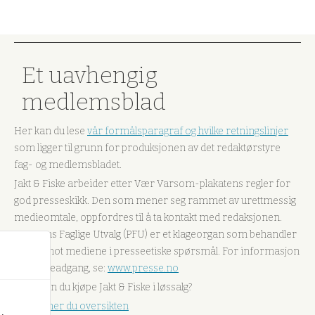
Et uavhengig
medlemsblad
Her kan du lese
vår formålsparagraf og hvilke retningslinjer
som ligger til grunn for produksjonen av det redaktørstyre
fag- og medlemsbladet.
Jakt & Fiske arbeider etter Vær Varsom-plakatens regler for
god presseskikk. Den som mener seg rammet av urettmessig
medieomtale, oppfordres til å ta kontakt med redaksjonen.
Pressens Faglige Utvalg (PFU) er et klageorgan som behandler
klager mot mediene i presseetiske spørsmål. For informasjon
om klageadgang, se:
www.presse.no
Hvor kan du kjøpe Jakt & Fiske i løssalg?
Her finner du oversikten