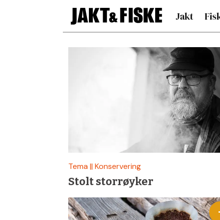
Jakt
Fis
Siste
nytt
om
matlaging
–
Tema || Konservering
Stolt storrøyker
Jakt