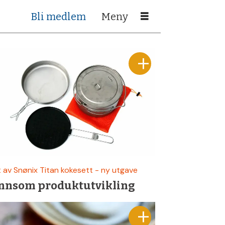
Bli medlem
 av Snønix Titan kokesett - ny utgave
nnsom produktutvikling