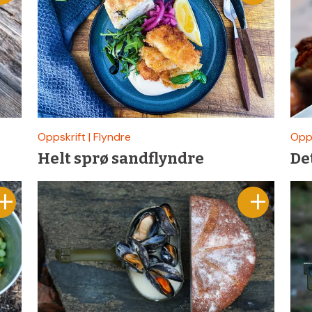
Oppskrift | Flyndre
Opps
Helt sprø sandflyndre
Det