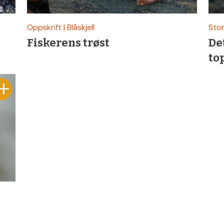
Oppskrift | Blåskjell
Sto
Fiskerens trøst
De
to