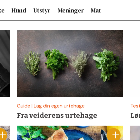
ke
Hund
Utstyr
Meninger
Mat
Guide | Lag din egen urtehage
Test
Fra veiderens urtehage
Lø