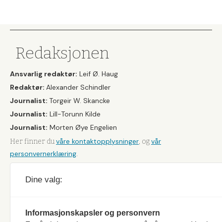
Redaksjonen
Ansvarlig redaktør:
Leif Ø. Haug
Redaktør:
Alexander Schindler
Journalist:
Torgeir W. Skancke
Journalist:
Lill-Torunn Kilde
Journalist:
Morten Øye Engelien
våre kontaktopplysninger
vår
Her finner du
, og
personvernerklæring
.
Dine valg:
Informasjonskapsler og personvern