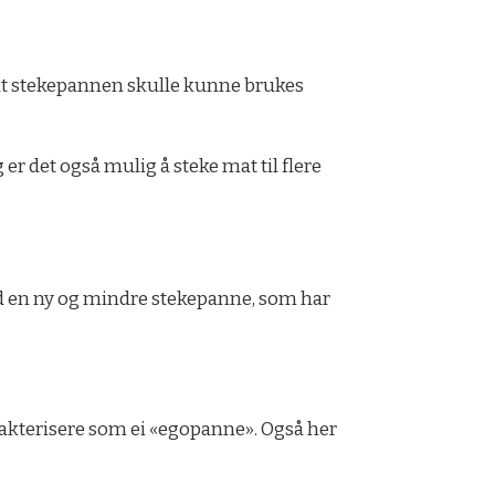
 vi at stekepannen skulle kunne brukes
 det også mulig å steke mat til flere
d en ny og mindre stekepanne, som har
arakterisere som ei «egopanne». Også her