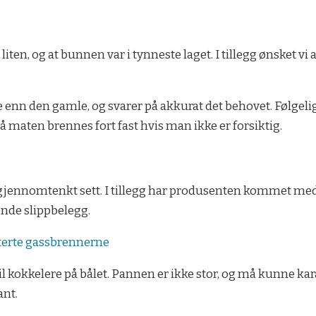
r liten, og at bunnen var i tynneste laget. I tillegg ønsket
nn den gamle, og svarer på akkurat det behovet. Følgelig er
så maten brennes fort fast hvis man ikke er forsiktig.
 gjennomtenkt sett. I tillegg har produsenten kommet me
ende slippbelegg.
terte gassbrennerne
l kokkelere på bålet. Pannen er ikke stor, og må kunne k
ant.