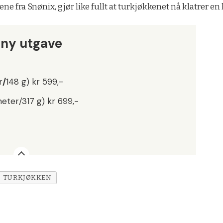
 fra Snønix, gjør like fullt at turkjøkkenet nå klatrer en
 ny utgave
r
/
148 g)
kr 599,-
meter/317 g) kr 699,-
TURKJØKKEN