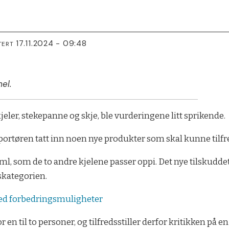
17.11.2024 - 09:48
TERT
el.
ankjeler, stekepanne og skje, ble vurderingene litt sprikende.
mportøren tatt inn noen nye produkter som skal kunne tilfre
 ml, som de to andre kjelene passer oppi. Det nye tilskuddet
tskategorien.
med forbedringsmuligheter
 en til to personer, og tilfredsstiller derfor kritikken på en