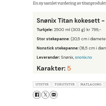
En ny samlet vurdering av titanproduktene
Snønix Titan kokesett -
Turkjele:
2500 ml (303 g) kr 799,-
Stor stekepanne
:
(20,5 cm i
diamete
Nonstick stekepanne:
(18,5 cm i dia
Leverandør:
Snønix,
snonix.no
Karakter:
5
UTSTYR
TURUTSTYR
MATLAGING