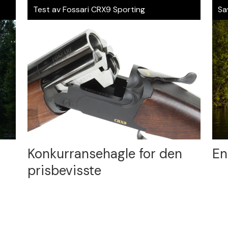
Test av Fossari CRX9 Sporting
Sa
Konkurransehagle for den
En
prisbevisste