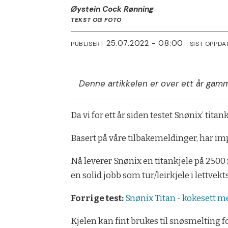
Øystein Cock Rønning
TEKST OG FOTO
25.07.2022 - 08:00
PUBLISERT
SIST OPPDA
Denne artikkelen er over ett år gamm
Da vi for ett år siden testet Snønix’ tit
Basert på våre tilbakemeldinger, har i
Nå leverer Snønix en titankjele på 2500
en solid jobb som tur/leirkjele i lettvek
Forrige test:
Snønix Titan - kokesett 
Kjelen kan fint brukes til snøsmelting for