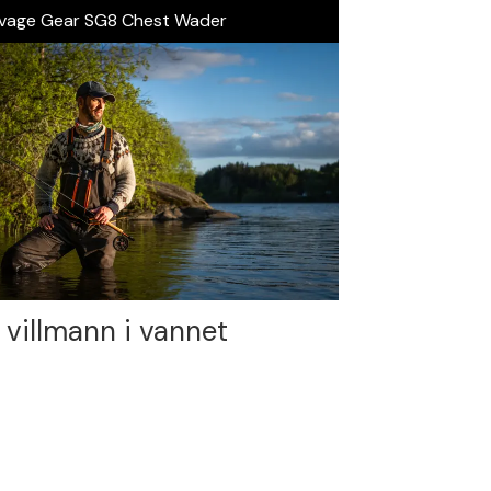
vage Gear SG8 Chest Wader
 villmann i vannet