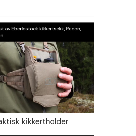
st av Eberlestock kikkertsekk, Recon,
en
aktisk kikkertholder