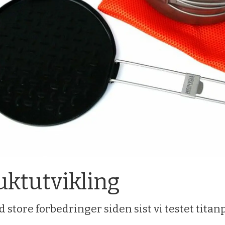
ktutvikling
dd store forbedringer siden sist vi testet tit