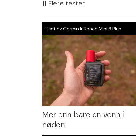
||
Flere tester
Test av Garmin InReach Mini 3 Plus
Mer enn bare en venn i
nøden