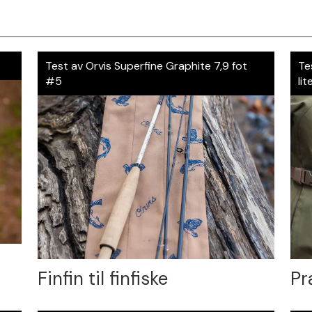
Test av Orvis Superfine Graphite 7,9 fot
Te
#5
lit
Finfin til finfiske
Pr