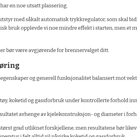
e har en noe utsatt plassering.
tstyr med såkalt automatisk trykkregulator, som skal bidra
tisk bruk opplevde vi noe mindre effekt i starten, men et
er bør være avgjørende for brennervalget ditt.
føring
undegenskaper og generell funksjonalitet balansert mot v
t støy, koketid og gassforbruk under kontrollerte forhold i
esultatet avhenge av kjelekonstruksjon- og diameter i forh
størst grad utliknet forskjellene, men resultatene bør lik
peratur i felt alltid vil påvirke koketid og gassforbruk.