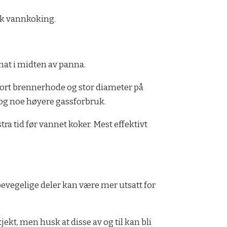
sk vannkoking.
 mat i midten av panna.
tort brennerhode og stor diameter på
 og noe høyere gassforbruk.
stra tid før vannet koker. Mest effektivt
evegelige deler kan være mer utsatt for
jekt, men husk at disse av og til kan bli