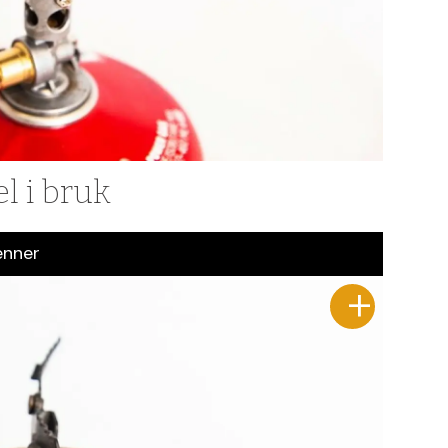
l i bruk
enner