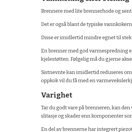
Brennere med lite brennerhode og sent
Det er også blant de typiske vannkokerne
Disse er imidlertid mindre egnet til ste
En brenner med god varmespredning egner
kjelestøtten. Følgelig må du gjerne aks
Sistnevnte kan imidlertid reduseres om du 
oppkok vil du få med en varmevekslerkj
Varighet
Tar du godt vare på brenneren, kan den 
slitasje og skader enn komponenter som 
En del av brennerne har integrert piezote