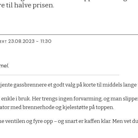
 til halve prisen.
23.08.2023 - 11:30
TERT
mel.
jente gassbrennere et godt valg på korte til middels lange 
 enkle i bruk. Her trengs ingen forvarming, og man slipp
ulator med brennerhode og kjelestøtte på toppen.
e ventilen og fyre opp – og snart er kaffen klar. Men vet d