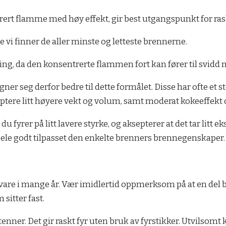
rert flamme med høy effekt, gir best utgangspunkt for ra
 vi finner de aller minste og letteste brennerne.
king, da den konsentrerte flammen fort kan fører til svidd
 seg derfor bedre til dette formålet. Disse har ofte et s
eptere litt høyere vekt og volum, samt moderat kokeeffekt
fyrer på litt lavere styrke, og aksepterer at det tar litt ek
ele godt tilpasset den enkelte brenners brennegenskaper.
vare i mange år. Vær imidlertid oppmerksom på at en del b
sitter fast.
nner. Det gir raskt fyr uten bruk av fyrstikker. Utvilsomt k