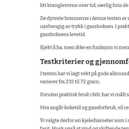
litt kranglevorne over tid, særlig hvis d
De dyreste brennerne i denne testen er u
uavhengig av trykk i gassboksen. I prak
gassboksens levetid.
Kjekt å ha, men ikke en funksjon vi men
Testkriterier og gjennom
I testen har vi lagt vekt på gode allro
varierer fra 232 til 72 gram.
Foruten praktisk bruk i felt, har vi mål
Hva angår koketid og gassforbruk, vil r
Vi valgte derfor en kjelediameter som i 
fasit. Husk også at vind og skiftende tem