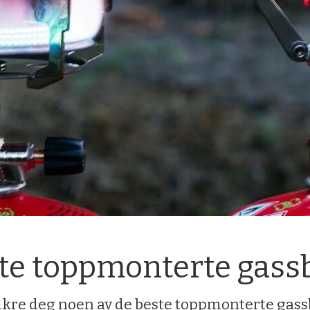
ste toppmonterte gas
sikre deg noen av de beste toppmonterte gass