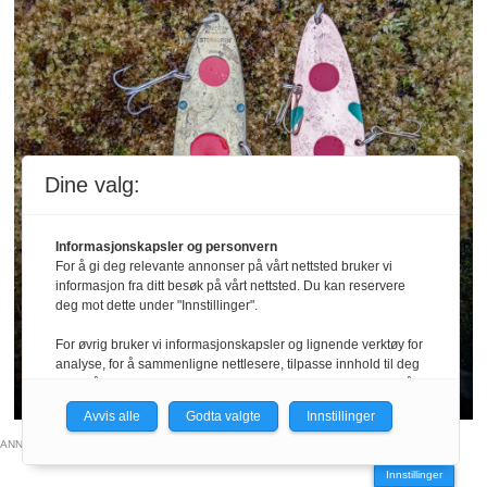
Dine valg:
I bakspeilet
Informasjonskapsler og personvern
Storauren
For å gi deg relevante annonser på vårt nettsted bruker vi
informasjon fra ditt besøk på vårt nettsted. Du kan reservere
deg mot dette under "Innstillinger".
Med sin brede form og lokkende gange har
For øvrig bruker vi informasjonskapsler og lignende verktøy for
denne sluken i tiår etter tiår vært et effektivt
analyse, for å sammenligne nettlesere, tilpasse innhold til deg
våpen for alle som jakter stor fisk.
og for å utvikle og tilby nødvendig funksjonalitet. Les mer i vår
personvernerklæring.
Avvis alle
Godta valgte
Innstillinger
Vi er med i Fagpressen-nettverket. Om du samtykker under, vil
ANNONSE
du få relevante annonser på nettstedene til medlemmene i
Innstillinger
nettverket basert på informasjon fra dine besøk på tvers av