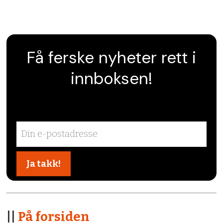
Få ferske nyheter rett i
innboksen!
||
På forsiden