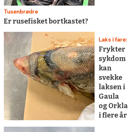
Tusenbrødre
Er rusefisket bortkastet?
Laks i fare:
Frykter
sykdom
kan
svekke
laksen i
Gaula
og Orkla
i flere år