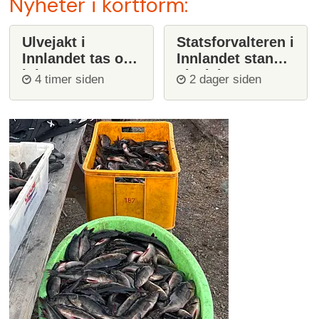
Nyheter i kortform:
Ulvejakt i
Statsforvalteren i
Innlandet tas opp
Innlandet stanser
igjen
ulvejakt
4 timer siden
2 dager siden