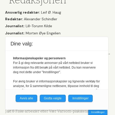
Redaksjonen
Ansvarlig redaktør:
Leif Ø. Haug
Redaktør:
Alexander Schindler
Journalist:
Lill-Torunn Kilde
Journalist:
Morten Øye Engelien
Her finner du
våre kontaktopplysninger
, og
vår
Dine valg:
personvernerklæring
.
Informasjonskapsler og personvern
For å gi deg relevante annonser på vårt nettsted bruker vi
Et uavhengig
informasjon fra ditt besøk på vårt nettsted. Du kan reservere
deg mot dette under "Innstillinger".
medlemsblad
For øvrig bruker vi informasjonskapsler og lignende verktøy for
analyse, for å sammenligne nettlesere, tilpasse innhold til deg
og for å utvikle og tilby nødvendig funksjonalitet. Les mer i vår
Her kan du lese
vår formålsparagraf og hvilke retningslinjer
personvernerklæring.
som ligger til grunn for produksjonen av det redaktørstyre
Avvis alle
Godta valgte
Innstillinger
fag- og medlemsbladet.
Vi er med i Fagpressen-nettverket. Om du samtykker under, vil
du få relevante annonser på nettstedene til medlemmene i
Jakt & Fiske arbeider etter Vær Varsom-plakatens regler for
Innstillinger
nettverket basert på informasjon fra dine besøk på tvers av