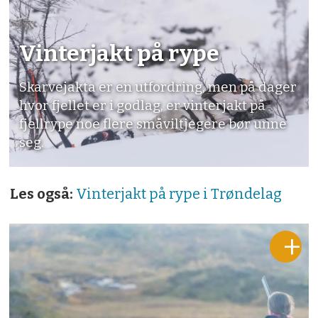
Vinterjakt på rype
Skarvejakta er en utfordring, men på dager
hvor fjellet er i godlag, er vinterjakt på
fjellrype noe flere småviltjegere bør unne
seg.
Les også:
Vinterjakt på rype i Trøndelag