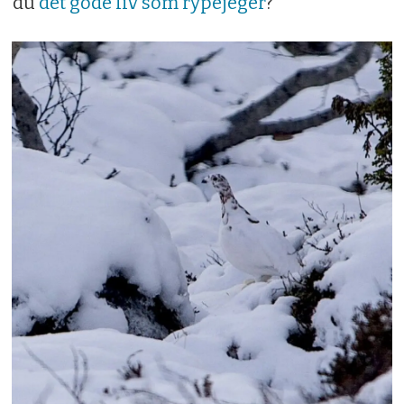
du
det gode liv som rypejeger
?