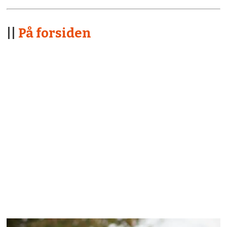
||
På forsiden