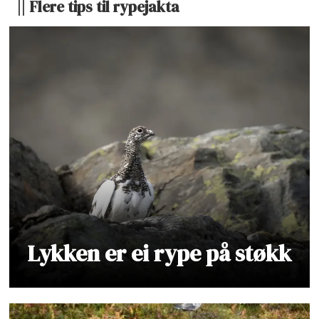
|| Flere tips til rypejakta
Lykken er ei rype på støkk