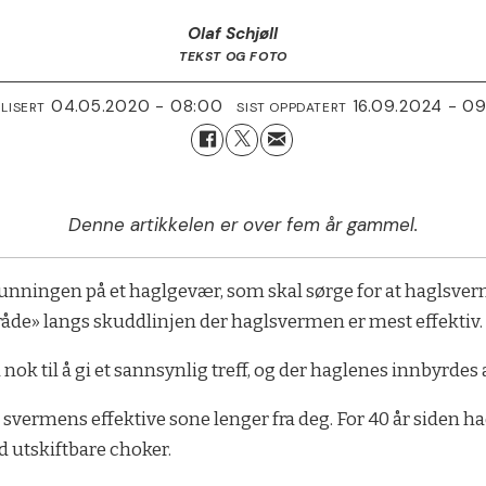
Olaf Schjøll
TEKST OG FOTO
04.05.2020 - 08:00
16.09.2024 - 09
LISERT
SIST OPPDATERT
Denne artikkelen er over fem år gammel.
unningen på et haglgevær, som skal sørge for at haglsver
åde» langs skuddlinjen der haglsvermen er mest effektiv
 til å gi et sannsynlig treff, og der haglenes innbyrdes avst
u svermens effektive sone lenger fra deg. For 40 år siden h
ed utskiftbare choker.