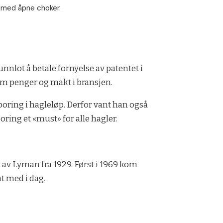
g med åpne choker.
nnlot å betale fornyelse av patentet i
 om penger og makt i bransjen.
gboring i hagleløp. Derfor vant han også
ring et «must» for alle hagler.
av Lyman fra 1929. Først i 1969 kom
t med i dag.