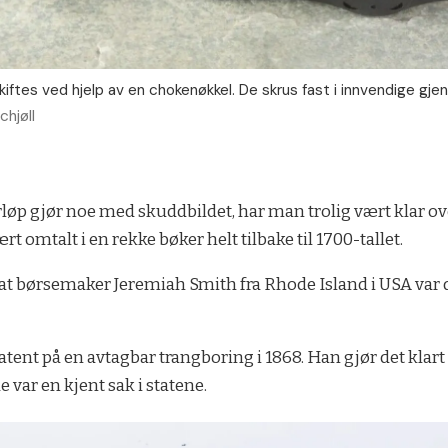
iftes ved hjelp av en chokenøkkel. De skrus fast i innvendige gjen
chjøll
øp gjør noe med skuddbildet, har man trolig vært klar over
 omtalt i en rekke bøker helt tilbake til 1700-tallet.
 at børsemaker Jeremiah Smith fra Rhode Island i USA var d
 patent på en avtagbar trangboring i 1868. Han gjør det kla
var en kjent sak i statene.