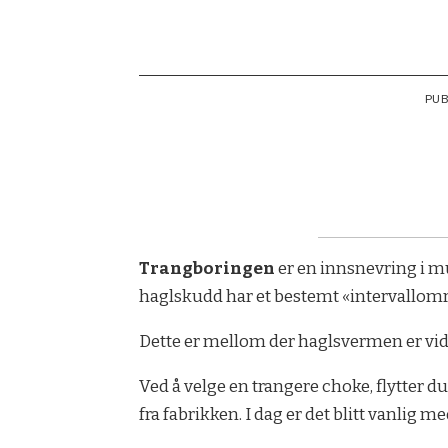
PUB
Trangboringen
er en innsnevring i m
haglskudd har et bestemt «intervallomr
Dette er mellom der haglsvermen er vid nok
Ved å velge en trangere choke, flytter d
fra fabrikken. I dag er det blitt vanlig m