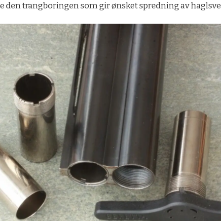
ge den trangboringen som gir ønsket spredning av haglsverm