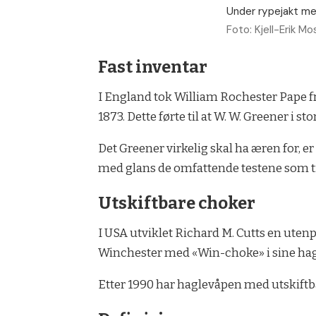
Under rypejakt me
Foto: Kjell-Erik Mo
Fast inventar
I England tok William Rochester Pape fra
1873. Dette førte til at W. W. Greener i
Det Greener virkelig skal ha æren for, e
med glans de omfattende testene som tid
Utskiftbare choker
I USA utviklet Richard M. Cutts en ute
Winchester med «Win-choke» i sine hagle
Etter 1990 har haglevåpen med utskift