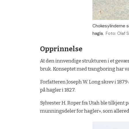
Chokesylinderne sk
hagla.
Foto: Olaf S
Opprinnelse
At den innvendige strukturen i et geværl
bruk. Konseptet med trangboring har vært
Forfatteren Joseph W. Long skrev i 1879
på hagler i 1827.
Sylvester H. Roper fra Utah ble tilkjent
munningsdeler for hagler», som allerede 