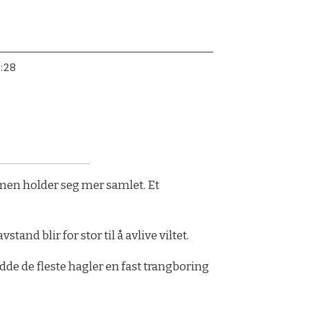
:28
men holder seg mer samlet. Et
.
and blir for stor til å avlive viltet.
adde de fleste hagler en fast trangboring