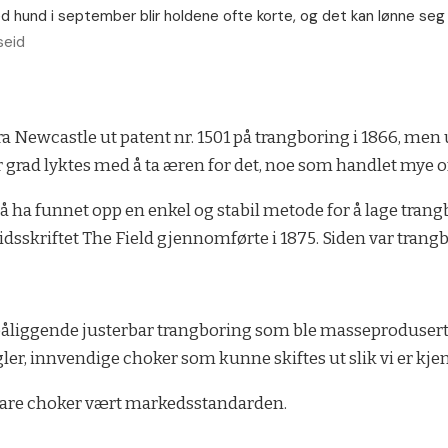
d hund i september blir holdene ofte korte, og det kan lønne se
seid
 Newcastle ut patent nr. 1501 på trangboring i 1866, men u
 stor grad lyktes med å ta æren for det, noe som handlet mye
r å ha funnet opp en enkel og stabil metode for å lage tran
sskriftet The Field gjennomførte i 1875. Siden var trangbo
npåliggende justerbar trangboring som ble masseprodusert 
r, innvendige choker som kunne skiftes ut slik vi er kjen
bare choker vært markedsstandarden.