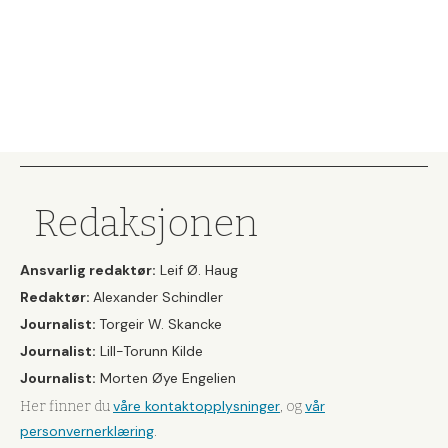
Redaksjonen
Ansvarlig redaktør:
Leif Ø. Haug
Redaktør:
Alexander Schindler
Journalist:
Torgeir W. Skancke
Journalist:
Lill-Torunn Kilde
Journalist:
Morten Øye Engelien
våre kontaktopplysninger
vår
Her finner du
, og
personvernerklæring
.