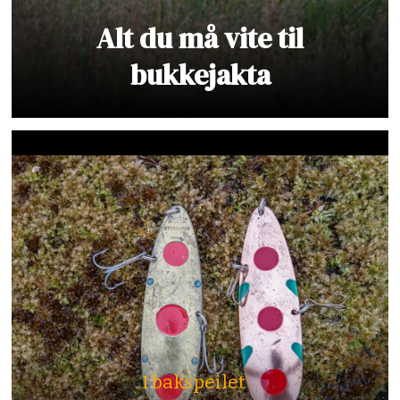
Alt du må vite til
bukkejakta
I bakspeilet