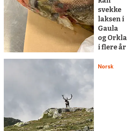
kan
svekke
laksen i
Gaula
og Orkla
i flere år
Norsk