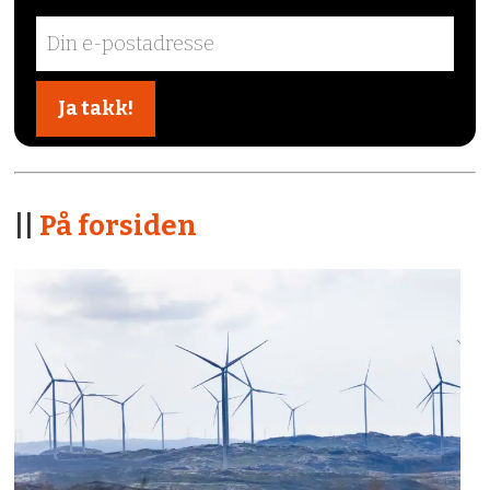
||
På forsiden