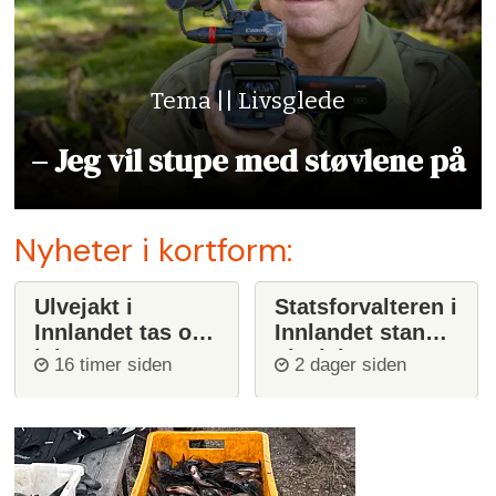
Tema || Livsglede
– Jeg vil stupe med støvlene på
Nyheter i kortform:
Ulvejakt i
Statsforvalteren i
Innlandet tas opp
Innlandet stanser
igjen
ulvejakt
16 timer siden
2 dager siden