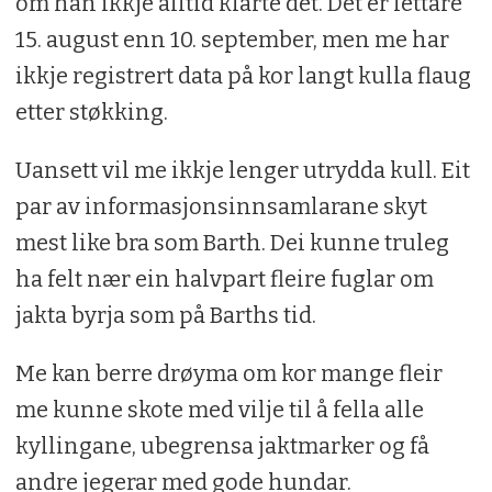
om han ikkje alltid klarte det. Det er lettare
15. august enn 10. september, men me har
ikkje registrert data på kor langt kulla flaug
etter støkking.
Uansett vil me ikkje lenger utrydda kull. Eit
par av informasjonsinnsamlarane skyt
mest like bra som Barth. Dei kunne truleg
ha felt nær ein halvpart fleire fuglar om
jakta byrja som på Barths tid.
Me kan berre drøyma om kor mange fleir
me kunne skote med vilje til å fella alle
kyllingane, ubegrensa jaktmarker og få
andre jegerar med gode hundar.