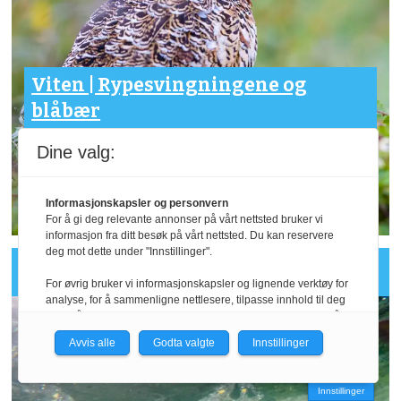
Viten | Rypesvingningene og
blåbær
Blåbær avgjørende også
Dine valg:
for lirypa?
Informasjonskapsler og personvern
For å gi deg relevante annonser på vårt nettsted bruker vi
informasjon fra ditt besøk på vårt nettsted. Du kan reservere
deg mot dette under "Innstillinger".
Analyse
For øvrig bruker vi informasjonskapsler og lignende verktøy for
analyse, for å sammenligne nettlesere, tilpasse innhold til deg
og for å utvikle og tilby nødvendig funksjonalitet. Les mer i vår
personvernerklæring.
Avvis alle
Godta valgte
Innstillinger
Vi er med i Fagpressen-nettverket. Om du samtykker under, vil
du få relevante annonser på nettstedene til medlemmene i
Innstillinger
nettverket basert på informasjon fra dine besøk på tvers av