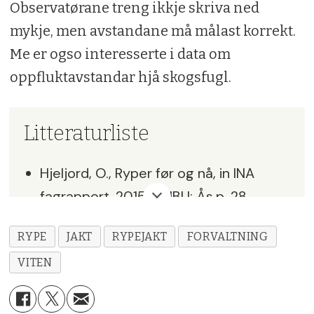
Observatørane treng ikkje skriva ned
mykje, men avstandane må målast korrekt.
Me er ogso interesserte i data om
oppfluktavstandar hjå skogsfugl.
Litteraturliste
Hjeljord, O., Ryper før og nå, in INA
fagrapport. 2015, NMBU: Ås.p. 28.
Hjeljord, O. and L.E. Loe, The roles of
RYPE
JAKT
RYPEJAKT
FORVALTNING
climate and alternative prey in
VITEN
explaining 142 years of declining willow
ptarmigan hunting yield. Wildlife