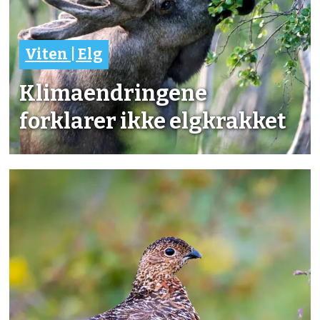
Viten | Elg
Klimaendringene
forklarer ikke elgkrakket