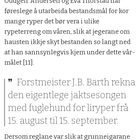
Oddgeir Andersen og Eva Thorstad har
føreslege å utarbeida bestandsmål for kor
mange ryper det bør vera i ulike
rypeterreng om våren, slik at jegerane om
hausten ikkje skyt bestanden so langt ned
at han sannsynlegvis kjem under dette vår-
målet [11].
Forstmeister J.B. Barth rekna
den eigentlege jaktsesongen
med fuglehund for liryper frå
15. august til 15. september.
Dersom reglane var slik at grunneigarane