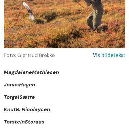
Foto: Gjertrud Brekke
Magdalene
Mathiesen
Jonas
Hagen
Torgal
Sætre
Knut
B. Nicolaysen
Torstein
Storaas