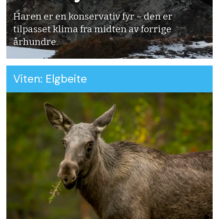
Haren er en konservativ fyr – den er
Andersen, O., et al., Grunneieren, in
tilpasset klima fra midten av forrige
Rypeforvaltning.
århundre.
Rypeforvaltningsprosjektet 2006-2011
og veien videre. 2013, Cappelen Damm
Viten: Elgbeite
Akademisk. p. 156.
Sandercock, B.K., et al., Is hunting
mortality additive or compensatory to
natural mortality? Effects of
experimental harvest on the survival
and cause-specific mortality of willow
ptarmigan. Journal of Animal Ecology,
2011. 80(1): p. 244-258.