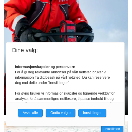
Dine valg:
Informasjonskapsler og personvern
For å gi deg relevante annonser på vårt nettsted bruker vi
informasjon fra ditt besøk på vårt nettsted. Du kan reservere
Guide | Isbor
deg mot dette under "Innstillinger".
For øvrig bruker vi informasjonskapsler og lignende verktøy for
Slik velger du riktig isbor
analyse, for å sammenligne nettlesere, tilpasse innhold til deg
og for å utvikle og tilby nødvendig funksjonalitet. Les mer i vår
personvernerklæring.
Avvis alle
Godta valgte
Innstillinger
Vi er med i Fagpressen-nettverket. Om du samtykker under, vil
du få relevante annonser på nettstedene til medlemmene i
Innstillinger
nettverket basert på informasjon fra dine besøk på tvers av