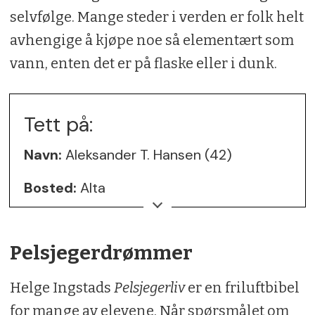
selvfølge. Mange steder i verden er folk helt
avhengige å kjøpe noe så elementært som
vann, enten det er på flaske eller i dunk.
Tett på:
Navn:
Aleksander T. Hansen (42)
Bosted:
Alta
Sivilstatus:
Gift med Hanne Marie T
Hansen, to barn
Pelsjegerdrømmer
Bakgrunn/yrke:
Lærer
Helge Ingstads
Pelsjegerliv
er en friluftbibel
Lidenskap:
Jakt, fiske, høsting og
for mange av elevene. Når spørsmålet om