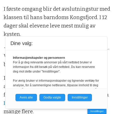
I første omgang blir det avslutningstur med
klassen til hans barndoms Kongsfjord. I 12
dager skal elevene leve mest mulig av
kysten.
Dine valg:
– Kongekrabbe, skjell, måseegg, røye og sel.
Vi tar ikke med mat den veien, vi skal leve
Informasjonskapsler og personvern
For å gi deg relevante annonser på vårt nettsted bruker vi
bare av det vi får der ute.
informasjon fra ditt besøk på vårt nettsted. Du kan reservere
deg mot dette under "Innstillinger".
Lyst til å lese flere
portretter
? Vi har blant
For øvrig bruker vi informasjonskapsler og lignende verktøy for
annet intervjuet fiskedoktor
Trygve Poppe
,
analyse, for å sammenligne nettlesere, tilpasse innhold til deg
og for å utvikle og tilby nødvendig funksjonalitet. Les mer i vår
fiskestangfaderen
Leif Stavmo
, fjelljegeren
personvernerklæring.
Avvis alle
Godta valgte
Innstillinger
Espen Lynne
, havforsker
Even Moland
og
Vi er med i Fagpressen-nettverket. Om du samtykker under, vil
du få relevante annonser på nettstedene til medlemmene i
mange flere.
Innstillinger
nettverket basert på informasjon fra dine besøk på tvers av