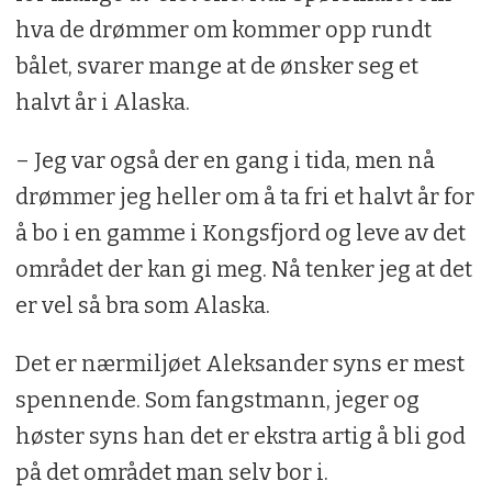
friluftsliv
hva de drømmer om kommer opp rundt
bålet, svarer mange at de ønsker seg et
Boka jeg aldri glemmer:
Pelsjegerliv
halvt år i Alaska.
Lytter til:
Rock
– Jeg var også der en gang i tida, men nå
Favorittrett:
Torsketunger
drømmer jeg heller om å ta fri et halvt år for
å bo i en gamme i Kongsfjord og leve av det
Best i glasset:
En kald en
området der kan gi meg. Nå tenker jeg at det
Drømmer om:
Et halvt år på en gamme
er vel så bra som Alaska.
og leve av landet på kysten av Finnmark
Det er nærmiljøet Aleksander syns er mest
Forbilder:
Helge Ingstad og Arne Næss
spennende. Som fangstmann, jeger og
høster syns han det er ekstra artig å bli god
på det området man selv bor i.