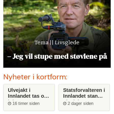
Tema || Livsglede
– Jeg vil stupe med støvlene på
Nyheter i kortform:
Ulvejakt i
Statsforvalteren i
Innlandet tas opp
Innlandet stanser
igjen
ulvejakt
16 timer siden
2 dager siden