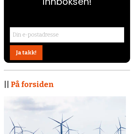
innboksen!
||
På forsiden