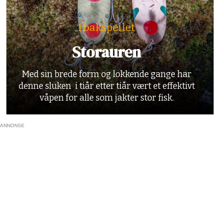
I bakspeilet
Storauren
Med sin brede form og lokkende gange har
denne sluken i tiår etter tiår vært et effektivt
våpen for alle som jakter stor fisk.
ANNONSE