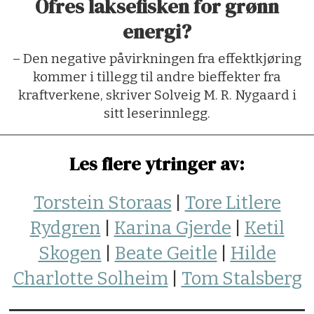
Ofres laksefisken for grønn
energi?
– Den negative påvirkningen fra effektkjøring
kommer i tillegg til andre bieffekter fra
kraftverkene, skriver Solveig M. R. Nygaard i
sitt leserinnlegg.
Les flere ytringer av:
Torstein Storaas
|
Tore Litlere
Rydgren
|
Karina Gjerde
|
Ketil
Skogen
|
Beate Geitle
|
Hilde
Charlotte Solheim
|
Tom Stalsberg