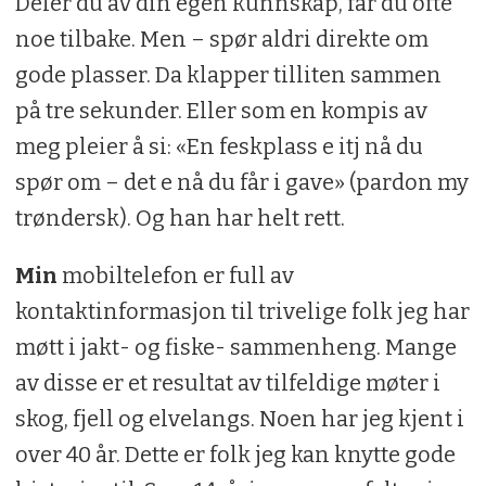
Deler du av din egen kunnskap, får du ofte
noe tilbake. Men – spør aldri direkte om
gode plasser. Da klapper tilliten sammen
på tre sekunder. Eller som en kompis av
meg pleier å si: «En feskplass e itj nå du
spør om – det e nå du får i gave» (pardon my
trøndersk). Og han har helt rett.
Min
mobiltelefon er full av
kontaktinformasjon til trivelige folk jeg har
møtt i jakt- og fiske- sammenheng. Mange
av disse er et resultat av tilfeldige møter i
skog, fjell og elvelangs. Noen har jeg kjent i
over 40 år. Dette er folk jeg kan knytte gode