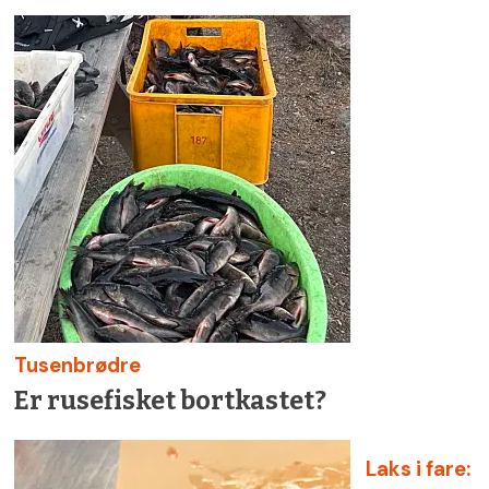
Tusenbrødre
Er rusefisket bortkastet?
Laks i fare: