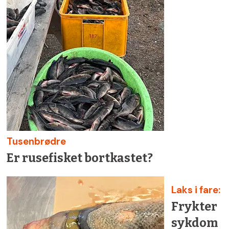
Tusenbrødre
Er rusefisket bortkastet?
Laks i fare:
Frykter
sykdom