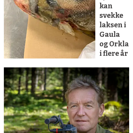
kan
svekke
laksen i
Gaula
og Orkla
i flere år