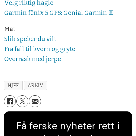
Velg riktig hagle
Garmin fênix 5 GPS: Genial Garmin ⚅
Mat
Slik speker du vilt
Fra fall til kvern og gryte
Overrask med jerpe
NJFF
ARKIV
Få ferske nyheter rett i