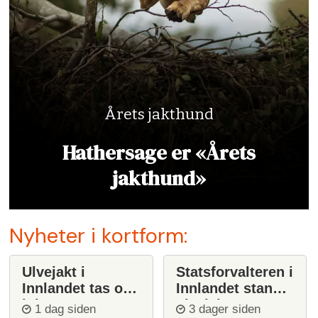
Årets jakthund
Hathersage er «Årets
jakthund»
Nyheter i kortform:
Ulvejakt i
Statsforvalteren i
Innlandet tas opp
Innlandet stanser
igjen
ulvejakt
1 dag siden
3 dager siden