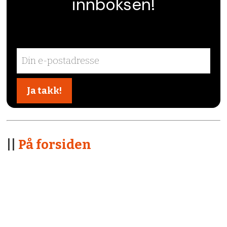
innboksen!
||
På forsiden