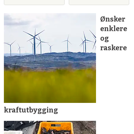
Ønsker
enklere
og
raskere
kraftutbygging