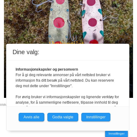
I bakspeilet
Dine valg:
Storauren
Informasjonskapsler og personvern
Med sin brede form og lokkende gange har
For å gi deg relevante annonser på vårt nettsted bruker vi
denne sluken i tiår etter tiår vært et effektivt
informasjon fra ditt besøk på vårt nettsted. Du kan reservere
deg mot dette under "Innstillinger".
våpen for alle som jakter stor fisk.
For øvrig bruker vi informasjonskapsler og lignende verktøy for
analyse, for å sammenligne nettlesere, tilpasse innhold til deg
ANNONSE
og for å utvikle og tilby nødvendig funksjonalitet. Les mer i vår
personvernerklæring.
Avvis alle
Godta valgte
Innstillinger
Vi er med i Fagpressen-nettverket. Om du samtykker under, vil
du få relevante annonser på nettstedene til medlemmene i
Innstillinger
nettverket basert på informasjon fra dine besøk på tvers av