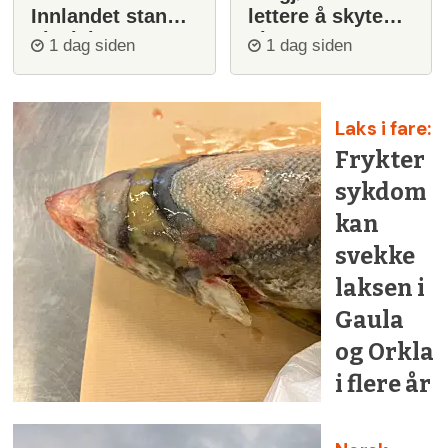
Innlandet stanser
lettere å skyte
ulvejakt
ulv
1 dag siden
1 dag siden
Laks i fare:
Frykter
sykdom
kan
svekke
laksen i
Gaula
og Orkla
i flere år