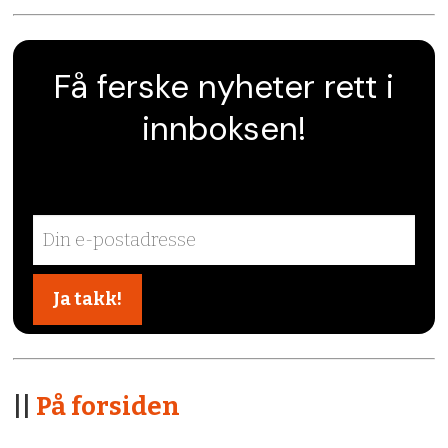
Få ferske nyheter rett i
innboksen!
||
På forsiden