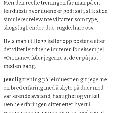
Men den reelle treningen får man på en
leirduesti hvor duene er godt satt, slik at de
simulerer relevante viltarter, som rype,
skogsfugl, ender, due, rugde, hare osv.
Hvis man i tillegg kaller opp postene etter
det viltet leirduene imiterer, for eksempel
«Orrhane», føler jegerne at de er på jakt
med en gang.
Jevnlig
trening på leirduestien gir jegerne
en bred erfaring med å skyte på duer med
varierende avstand, hastighet og vinkel.
Denne erfaringen sitter etter hvert i
ryggmargen og er noe man tar med seg ut i