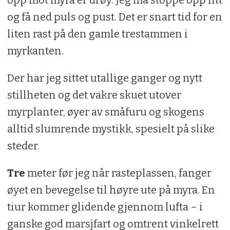
opp mot myra er drøy. Jeg må stoppe opp litt
og få ned puls og pust. Det er snart tid for en
liten rast på den gamle trestammen i
myrkanten.
Der har jeg sittet utallige ganger og nytt
stillheten og det vakre skuet utover
myrplanter, øyer av småfuru og skogens
alltid slumrende mystikk, spesielt på slike
steder.
Tre
meter før jeg når rasteplassen, fanger
øyet en bevegelse til høyre ute på myra. En
tiur kommer glidende gjennom lufta – i
ganske god marsjfart og omtrent vinkelrett