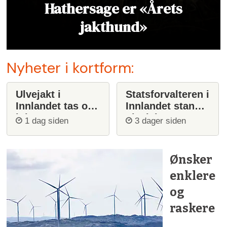
Hathersage er «Årets
jakthund»
Nyheter i kortform:
Ulvejakt i
Statsforvalteren i
Innlandet tas opp
Innlandet stanser
igjen
ulvejakt
1 dag siden
3 dager siden
Ønsker
enklere
og
raskere