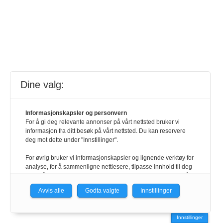
Dine valg:
Informasjonskapsler og personvern
For å gi deg relevante annonser på vårt nettsted bruker vi
informasjon fra ditt besøk på vårt nettsted. Du kan reservere
deg mot dette under "Innstillinger".
For øvrig bruker vi informasjonskapsler og lignende verktøy for
analyse, for å sammenligne nettlesere, tilpasse innhold til deg
og for å utvikle og tilby nødvendig funksjonalitet. Les mer i vår
personvernerklæring.
Avvis alle
Godta valgte
Innstillinger
Vi er med i Fagpressen-nettverket. Om du samtykker under, vil
du få relevante annonser på nettstedene til medlemmene i
Innstillinger
nettverket basert på informasjon fra dine besøk på tvers av