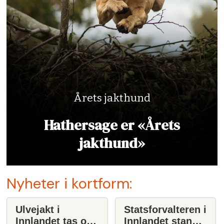
Årets jakthund
Hathersage er «Årets
jakthund»
Nyheter i kortform:
Ulvejakt i
Statsforvalteren i
Innlandet tas opp
Innlandet stanser