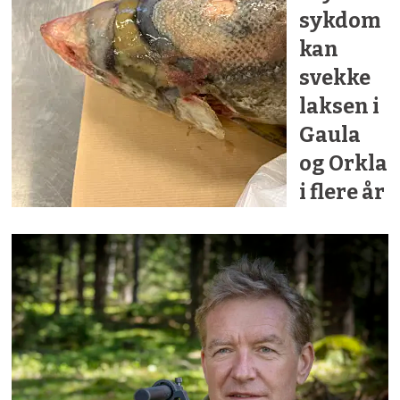
sykdom
kan
svekke
laksen i
Gaula
og Orkla
i flere år