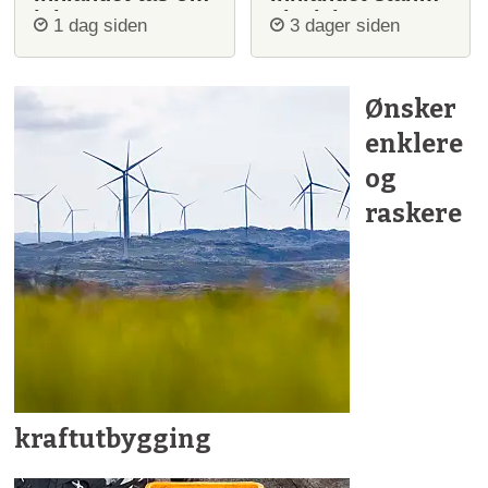
igjen
ulvejakt
1 dag siden
3 dager siden
Ønsker
enklere
og
raskere
kraftutbygging