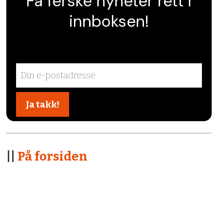
Få ferske nyheter rett i
innboksen!
||
På forsiden