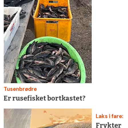
Tusenbrødre
Er rusefisket bortkastet?
Laks i fare:
Frykter